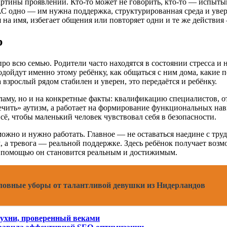
артины проявлений. Кто-то может не говорить, кто-то — испыты
РАС одно — им нужна поддержка, структурированная среда и увер
ся на имя, избегает общения или повторяет одни и те же действия
р
про всю семью. Родители часто находятся в состоянии стресса и н
одойдут именно этому ребёнку, как общаться с ним дома, какие
 взрослый рядом стабилен и уверен, это передаётся и ребёнку.
ламу, но и на конкретные факты: квалификацию специалистов, о
чить» аутизм, а работает на формирование функциональных нав
сё, чтобы маленький человек чувствовал себя в безопасности.
можно и нужно работать. Главное — не оставаться наедине с тру
 а тревога — реальной поддержке. Здесь ребёнок получает возмо
й помощью он становится реальным и достижимым.
ловные уборы от талантливой девушки из Нидерландов
кухни, проверенный веками