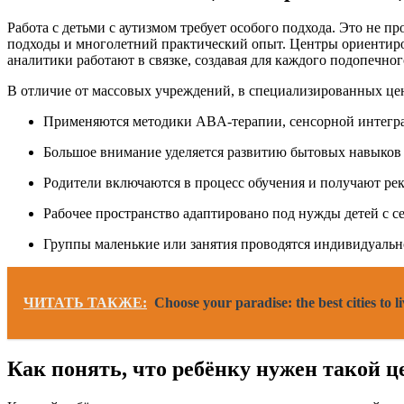
Работа с детьми с аутизмом требует особого подхода. Это не 
подходы и многолетний практический опыт. Центры ориентиров
аналитики работают в связке, создавая для каждого подопечн
В отличие от массовых учреждений, в специализированных це
Применяются методики ABA-терапии, сенсорной интегр
Большое внимание уделяется развитию бытовых навыко
Родители включаются в процесс обучения и получают ре
Рабочее пространство адаптировано под нужды детей с 
Группы маленькие или занятия проводятся индивидуаль
ЧИТАТЬ ТАКЖЕ:
Choose your paradise: the best cities to 
Как понять, что ребёнку нужен такой ц