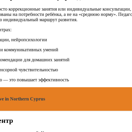
просто коррекционные занятия или индивидуальные консультации,
аны на потребности ребёнка, а не на «среднюю норму». Педаго
ого индивидуальный маршрут развития.
нтрах:
ации, нейропсихологии
в и коммуникативных умений
комендации для домашних занятий
сенсорной чувствительностью
но — это повышает эффективность
live in Northern Cyprus
ентр