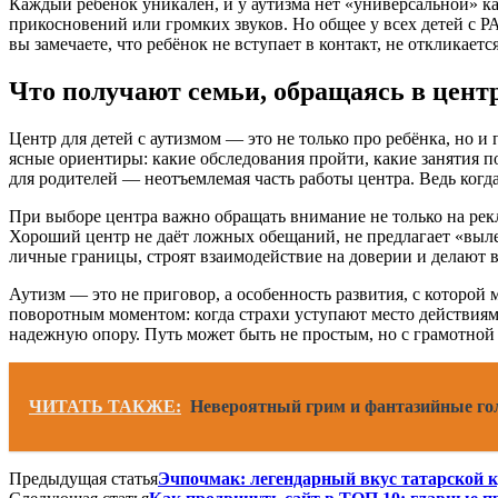
Каждый ребёнок уникален, и у аутизма нет «универсальной» к
прикосновений или громких звуков. Но общее у всех детей с 
вы замечаете, что ребёнок не вступает в контакт, не откликает
Что получают семьи, обращаясь в цент
Центр для детей с аутизмом — это не только про ребёнка, но и 
ясные ориентиры: какие обследования пройти, какие занятия п
для родителей — неотъемлемая часть работы центра. Ведь когда
При выборе центра важно обращать внимание не только на рек
Хороший центр не даёт ложных обещаний, не предлагает «выле
личные границы, строят взаимодействие на доверии и делают в
Аутизм — это не приговор, а особенность развития, с которой 
поворотным моментом: когда страхи уступают место действиям,
надежную опору. Путь может быть не простым, но с грамотно
ЧИТАТЬ ТАКЖЕ:
Невероятный грим и фантазийные го
Предыдущая статья
Эчпочмак: легендарный вкус татарской 