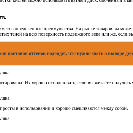
чистки кистей можно использовать ватный диск, смоченный в ми
тв.
е имеют определенные преимущества. На рынке товаров вы может
тых теней на всю поверхность подвижного века или же, если вы 
кой цветовой оттенок подойдет, что нужно знать о выборе де
нтированы. Их хорошо использовать, если вы желаете получить 
просты в использовании и хорошо смешиваются между собой.