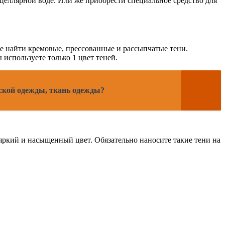
целлярной воде. Или же приобрести специальное средство для
е найти кремовые, прессованные и рассыпчатые тени.
используете только 1 цвет теней.
тской одежды, ткань одежды?
яркий и насыщенный цвет. Обязательно наносите такие тени на