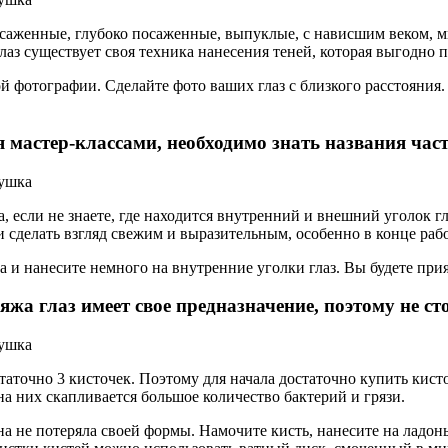
осаженные, глубоко посаженные, выпуклые, с нависшим веком, 
з существует своя техника нанесения теней, которая выгодно п
отографии. Сделайте фото ваших глаз с близкого расстояния. О
 мастер-классами, необходимо знать названия часте
а, если не знаете, где находится внутренний и внешний уголок 
сделать взгляд свежим и выразительным, особенно в конце рабо
 и нанесите немного на внутренние уголки глаз. Вы будете прия
жа глаз имеет свое предназначение, поэтому не сто
аточно 3 кисточек. Поэтому для начала достаточно купить кист
на них скапливается большое количество бактерий и грязи.
на не потеряла своей формы. Намочите кисть, нанесите на ладо