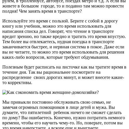
рулем, в троллейбусе, автобусе, поездах метро и т.д. А если вы
живете в большом городе, то и подавно там можно провести
полдня! Чем занять время в транспорте?
Используйте это время с пользой. Берите с собой в дорогу
книгу или учебник, можно это время использовать для
написания списка дел. Говорят, что чтение в транспорте
вредит зрению, но также вредно и тратить это время впустую.
Тем более вы отвлекаетесь, нудная поездка в транспорте
заканчивается быстрее, и нервная система в покое. Даже если
вы не читаете, то можно это время использовать для решения
каких-либо вопросов, которые требуют обдумывания.
Полезным будет расписать на листочке как вы тратите время в
течение дня. Так вы рациональнее посмотрите на
распределение своих дорогих минут, и может внесете какие-
то коррективы.
Мы привыкли постоянно обслуживать свою семью, не
замечая огромных помощников в лице детей и мужа. Вы
думаете, что пятилетний ребенок ничего не сможет сделать
по дому? Вы ошибаетесь. Конечно, нужно потратить немного
времени, чтобы его научить чему-то. Но, поверьте, потом вы
это время наверстаете, а вскоре еще и выиграете.