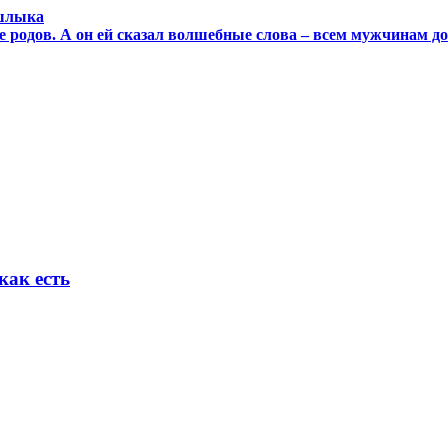
ашлыка
 родов. А он ей сказал волшебные слова – всем мужчинам д
как есть