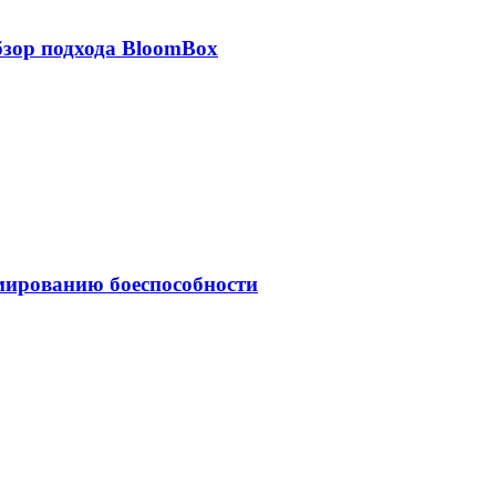
обзор подхода BloomBox
мированию боеспособности