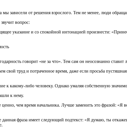
а мы зависели от решения взрослого. Тем не менее, люди обращаю
 звучит вопрос:
ящее указание и со спокойной интонацией произнести: «Принеси
лагодарность говорит «не за что». Тем сам он неосознанно ставит
ем свой труд и потраченное время, даже если просьба пустяшная
ие к какому-либо человеку. Однако умаляя собственную значимос
ашли к нему.
 ценно, чем время начальника. Лучше заменить это фразой: «Я в
ее данная фраза имеет следующий подтекст: «Я думаю, ты откажешь
е.