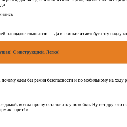
и. . .
ей площадке слышится: — Да выкиньте из автобуса эту падлу кот
шек! С инструкцией. Легко!
А почему едем без ремня безопасности и по мобильному на ходу
е домой, всегда прошу остановить у помойки. Ну нет другого по
домик горит! »