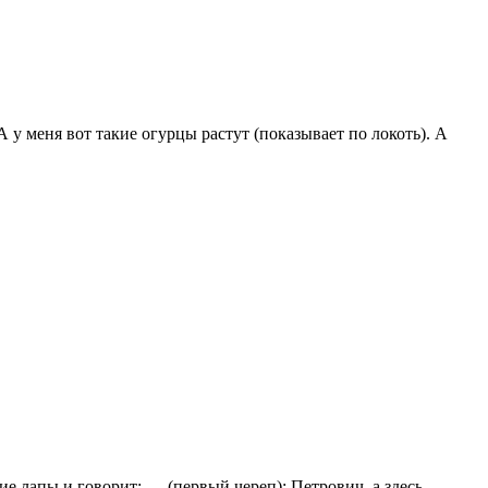
 у меня вот такие огурцы растут (показывает по локоть). А
ие лапы и говорит: — (первый череп): Петрович, а здесь