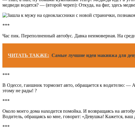
медведи водятся? — (второй череп): Откуда, на фиг, здесь медвед
***
Час пик. Переполненный автобус. Давка неимоверная. На средн
ЧИТАТЬ ТАКЖЕ:
Самые лучшие идеи макияжа для деву
***
В Одессе, гаишник тормозит авто, обращается к водителю: — 
этому не рады! ?
***
Около моего дома находится помойка. И возвращаясь на автобус
Водитель, обращаясь ко мне, говорит: «Девушка! Кажется, ваш 
***