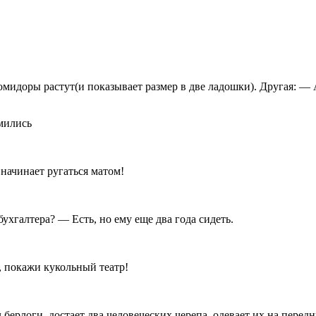
омидоры растут(и показывает размер в две ладошки). Другая: — А
начинает ругаться матом!
ухгалтера? — Есть, но ему еще два года сидеть.
 покажи кукольный театр!
берлоги, достает два человеческих черепа, одевает их на передн