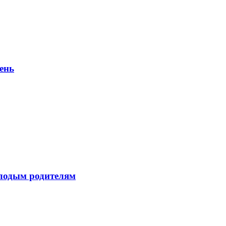
ень
лодым родителям