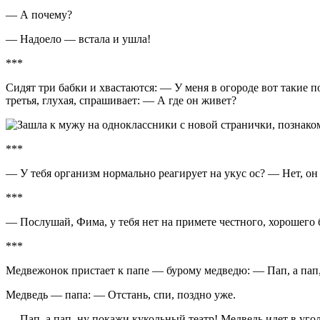
— А почему?
— Надоело — встала и ушла!
***
Сидят три бабки и хвастаются: — У меня в огороде вот такие п
третья, глухая, спрашивает: — А где он живет?
***
— У тебя организм нормально реагирует на укус ос? — Нет, он 
***
— Послушай, Фима, у тебя нет на примете честного, хорошего б
***
Медвежонок пристает к папе — бурому медведю: — Пап, а пап,
Медведь — папа: — Отстань, спи, поздно уже.
— Пап, а пап, ну покажи кукольный театр! Медведь идет в угол 