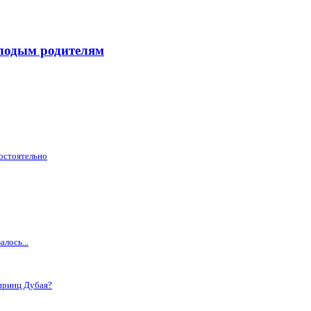
лодым родителям
остоятельно
лось...
 принц Дубая?