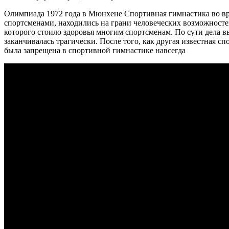
Олимпиада 1972 года в Мюнхене Спортивная гимнастика во вр
спортсменами, находились на грани человеческих возможносте
которого стоило здоровья многим спортсменам. По сути дела в
заканчивалась трагически. После того, как другая известная
была запрещена в спортивной гимнастике навсегда