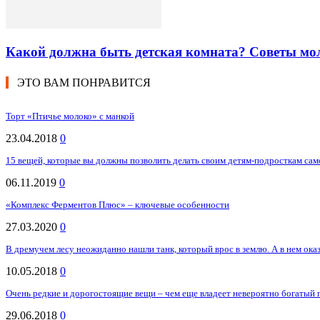
Какой должна быть детская комната? Советы мо
ЭТО ВАМ ПОНРАВИТСЯ
Торт «Птичье молоко» с манкой
23.04.2018
0
15 вещей, которые вы должны позволить делать своим детям-подросткам сам
06.11.2019
0
«Комплекс Ферментов Плюс» – ключевые особенности
27.03.2020
0
В дремучем лесу неожиданно нашли танк, который врос в землю. А в нем оказа
10.05.2018
0
Очень редкие и дорогостоящие вещи – чем еще владеет невероятно богатый
29.06.2018
0