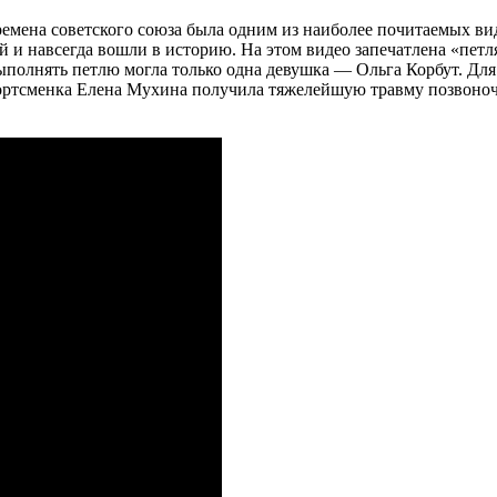
емена советского союза была одним из наиболее почитаемых в
й и навсегда вошли в историю. На этом видео запечатлена «пе
ыполнять петлю могла только одна девушка — Ольга Корбут. Для
 спортсменка Елена Мухина получила тяжелейшую травму позвоно