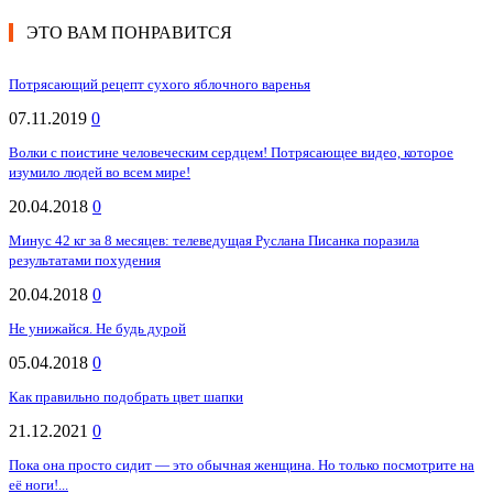
ЭТО ВАМ ПОНРАВИТСЯ
Потрясающий рецепт сухого яблочного варенья
07.11.2019
0
Волки с поистине человеческим сердцем! Потрясающее видео, которое
изумило людей во всем мире!
20.04.2018
0
Минус 42 кг за 8 месяцев: телеведущая Руслана Писанка поразила
результатами похудения
20.04.2018
0
Не унижайся. Не будь дурой
05.04.2018
0
Как правильно подобрать цвет шапки
21.12.2021
0
Пока она просто сидит — это обычная женщина. Но только посмотрите на
её ноги!...