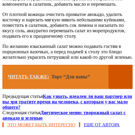
компоненты в салатник, добавить масло и перемешать.
От плотной кожицы очистить промытое авокадо, удалить
косточку и нарезать мягкую мякоть небольшими кубиками,
поместить в салатник, добавить сок лимона и насыпать по
вкусу соль, аккуратно перемешать салат из морепродуктов,
подавать его к праздничному столу.
По желанию изысканный салат можно подавать гостям в
порционных вазочках, а перед подачей к столу это блюдо
желательно украсить петрушкой или какой-то другой зеленью.
ЧИТАТЬ ТАКЖЕ:
Торт “Для папы”
Предыдущая статья
Как узнать, идеален ли ваш партнер или
вы зря тратите время на человека, с которым у вас мало
общего?
Следующая статья
Диетическое меню: творожный салат с
авокадо и зеленью
ЭТО МОЖЕТ БЫТЬ ИНТЕРЕСНО
ЕЩЕ ОТ АВТОРА