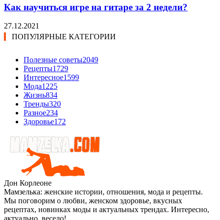
Как научиться игре на гитаре за 2 недели?
27.12.2021
ПОПУЛЯРНЫЕ КАТЕГОРИИ
Полезные советы
2049
Рецепты
1729
Интересное
1599
Мода
1225
Жизнь
834
Тренды
320
Разное
234
Здоровье
172
Дон Корлеоне
Мамзелька: женские истории, отношения, мода и рецепты.
Мы поговорим о любви, женском здоровье, вкусных
рецептах, новинках моды и актуальных трендах. Интересно,
актуально, весело!