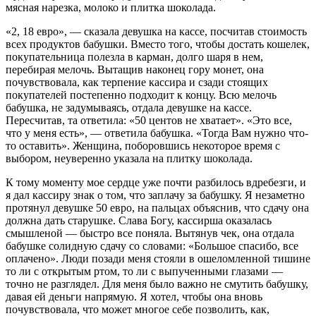
мясная нарезка, молоко и плитка шоколада.
«2, 18 евро», — сказала девушка на кассе, посчитав стоимость
всех продуктов бабушки. Вместо того, чтобы достать кошелек,
покупательница полезла в карман, долго шаря в нем,
перебирая мелочь. Вытащив наконец гору монет, она
почувствовала, как терпение кассира и сзади стоящих
покупателей постепенно подходит к концу. Всю мелочь
бабушка, не задумываясь, отдала девушке на кассе.
Пересчитав, та ответила: «50 центов не хватает». «Это все,
что у меня есть», — ответила бабушка. «Тогда Вам нужно что-
то оставить». Женщина, поборовшись некоторое время с
выбором, неуверенно указала на плитку шоколада.
К тому моменту мое сердце уже почти разбилось вдребезги, и
я дал кассиру знак о том, что заплачу за бабушку. Я незаметно
протянул девушке 50 евро, на пальцах объяснив, что сдачу она
должна дать старушке. Слава Богу, кассирша оказалась
смышленой — быстро все поняла. Вытянув чек, она отдала
бабушке солидную сдачу со словами: «Большое спасибо, все
оплачено». Люди позади меня стояли в ошеломленной тишине
то ли с открытым ртом, то ли с выпученными глазами —
точно не разглядел. Для меня было важно не смутить бабушку,
давая ей деньги напрямую. Я хотел, чтобы она вновь
почувствовала, что может многое себе позволить, как,