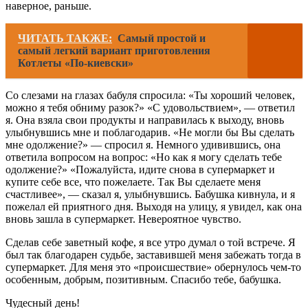
наверное, раньше.
ЧИТАТЬ ТАКЖЕ:
Самый простой и
самый легкий вариант приготовления
Котлеты «По-киевски»
Со слезами на глазах бабуля спросила: «Ты хороший человек,
можно я тебя обниму разок?» «С удовольствием», — ответил
я. Она взяла свои продукты и направилась к выходу, вновь
улыбнувшись мне и поблагодарив. «Не могли бы Вы сделать
мне одолжение?» — спросил я. Немного удивившись, она
ответила вопросом на вопрос: «Но как я могу сделать тебе
одолжение?» «Пожалуйста, идите снова в супермаркет и
купите себе все, что пожелаете. Так Вы сделаете меня
счастливее», — сказал я, улыбнувшись. Бабушка кивнула, и я
пожелал ей приятного дня. Выходя на улицу, я увидел, как она
вновь зашла в супермаркет. Невероятное чувство.
Сделав себе заветный кофе, я все утро думал о той встрече. Я
был так благодарен судьбе, заставившей меня забежать тогда в
супермаркет. Для меня это «происшествие» обернулось чем-то
особенным, добрым, позитивным. Спасибо тебе, бабушка.
Чудесный день!