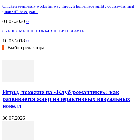
Chicken seemlessly works his way through homemade agility course–his final
jump will have you...
01.07.2020
0
ОЧЕНЬ СМЕШНЫЕ ОБЪЯВЛЕНИЯ В ЛИФТЕ
10.05.2018
0
Выбор редактора
Игры, похожие на «Клуб романтики»: как
развивается жанр интерактивных визуальных
новелл
30.07.2026