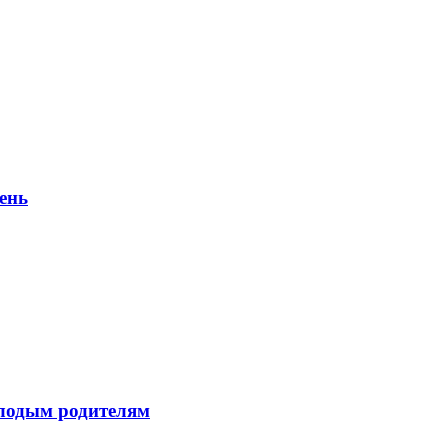
ень
лодым родителям