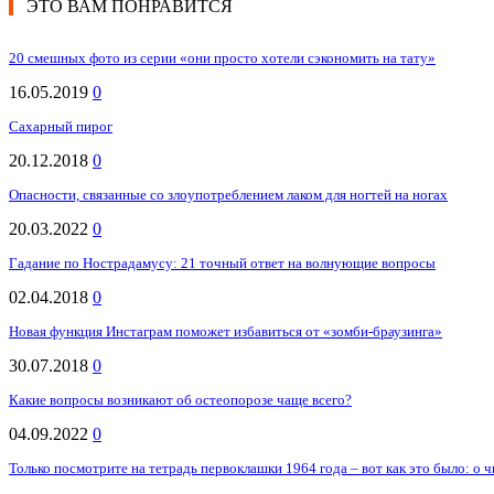
ЭТО ВАМ ПОНРАВИТСЯ
20 смешных фото из серии «они просто хотели сэкономить на тату»
16.05.2019
0
Сахарный пирог
20.12.2018
0
Опасности, связанные со злоупотреблением лаком для ногтей на ногах
20.03.2022
0
Гадание по Нострадамусу: 21 точный ответ на волнующие вопросы
02.04.2018
0
Новая функция Инстаграм поможет избавиться от «зомби-браузинга»
30.07.2018
0
Какие вопросы возникают об остеопорозе чаще всего?
04.09.2022
0
Только посмотрите на тетрадь первоклашки 1964 года – вот как это было: о ч