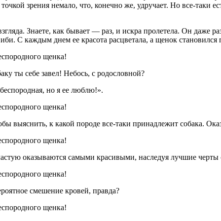
очкой зрения немало, что, конечно же, удручает. Но все-таки е
гляда. Знаете, как бывает — раз, и искра пролетела. Он даже р
Фиби. С каждым днем ее красота расцветала, а щенок становился
ку ты себе завел! Небось, с родословной?
еспородная, но я ее люблю!».
бы выяснить, к какой породе все-таки принадлежит собака. Оказа
частую оказываются самыми красивыми, наследуя лучшие черты 
ероятное смешение кровей, правда?