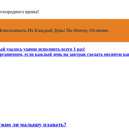
Использовать Их Каждый День! По-Моему, Отлично.
 удалось удачно исполнить всего 1 раз!
организмом, если каждый день на завтрак съедать овсяную к
нужно ли малышу плавать?