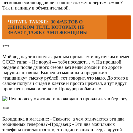
несколько миллиардов лет солнце сожжет к чертям землю?
Так и напишу в объяснительной.
ЧИТАТЬ ТАКЖЕ:
30 ФАКТОВ О
ЖЕНСКОМ ТЕЛЕ, КОТОРЫХ НЕ
ЗНАЮТ ДАЖЕ САМИ ЖЕНЩИНЫ
***
Мой дед научил попугая разным приколам и шуточкам времен
СССР, типа: » Не воруй — тебя посодют… «. На прошлой
неделе я после дачного сезона вез вещи домой и по дороге
нарушил правила. Вышел из машины и предложил
«гаишнику» тысячу рублей, тот говорит, что мало. До этого в
салоне попугай сидел в клетке и просто щебетал, а тут вдруг
произнес громко и четко: » Прокурор добавит! »
***
Блондинка в магазине: «Скажите, а чем отличаются эти два
мобильных телефона?»Продавец: «Эти два мобильных
телефона отличаются тем, что один из них плеер, а другой