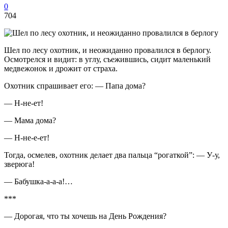
0
704
Шел по лесу охотник, и неожиданно провалился в берлогу.
Осмотрелся и видит: в углу, съежившись, сидит маленький
медвежонок и дрожит от страха.
Охотник спрашивает его: — Папа дома?
— Н-не-ет!
— Мама дома?
— Н-не-е-ет!
Тогда, осмелев, охотник делает два пальца “рогаткой”: — У-у,
зверюга!
— Бабушка-а-а-а!…
***
— Дорогая, что ты хочешь на День Рождения?