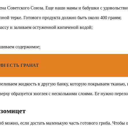
мена Советского Союза. Еще наши мамы и бабушки с удовольстви
пной терке. Готового продукта должно быть около 400 грамм;
ассу и заливаем остуженной кипяченой водой;
ешиваем содержимое;
ИН ЕСТЬ ГРАНАТ
еливаем жидкость в другую банку, которую покрываем тканью, и
аверху образуется зооглея с несколькими слоями. Ее нужно перело
узомицет
риб можно, если достать маленькую часть готового гриба. Чтобы