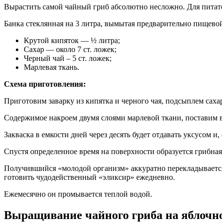
Вырастить самой чайный гриб абсолютно несложно. Для питате
Банка стеклянная на 3 литра, вымытая предварительно пищевой
Крутой кипяток — ½ литра;
Сахар — около 7 ст. ложек;
Черный чай – 5 ст. ложек;
Марлевая ткань.
Схема приготовления:
Приготовим заварку из кипятка и черного чая, подсыплем саха
Содержимое накроем двумя слоями марлевой ткани, поставим в 
Закваска в емкости дней через десять будет отдавать уксусом и
Спустя определенное время на поверхности образуется грибная
Получившийся «молодой организм» аккуратно перекладывается в
готовить чудодейственный «эликсир» ежедневно.
Ежемесячно он промывается теплой водой.
Выращивание чайного гриба на яблочно