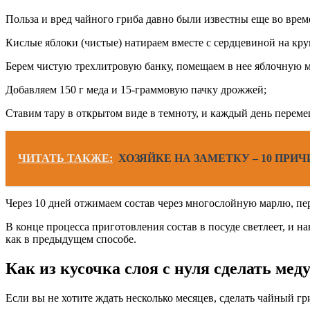
Польза и вред чайного гриба давно были известны еще во вре
Кислые яблоки (чистые) натираем вместе с сердцевиной на кру
Берем чистую трехлитровую банку, помещаем в нее яблочную м
Добавляем 150 г меда и 15-граммовую пачку дрожжей;
Ставим тару в открытом виде в темноту, и каждый день перем
ЧИТАТЬ ТАКЖЕ:
ХОЗЯЙКЕ НА ЗАМЕТКУ – 10 ПРИЧ
Через 10 дней отжимаем состав через многослойную марлю, пер
В конце процесса приготовления состав в посуде светлеет, и н
как в предыдущем способе.
Как из кусочка слоя с нуля сделать мед
Если вы не хотите ждать несколько месяцев, сделать чайный г