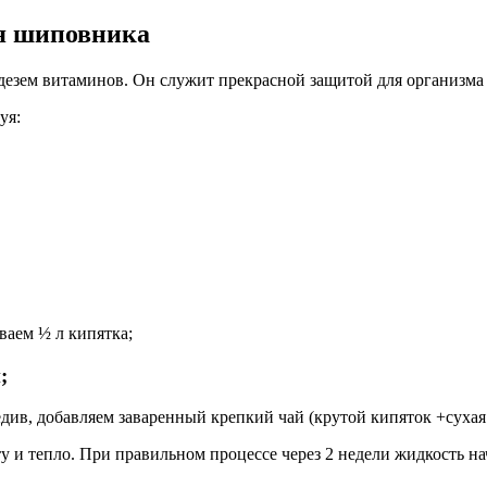
оя шиповника
езем витаминов. Он служит прекрасной защитой для организма 
уя:
ваем ½ л кипятка;
;
див, добавляем заваренный крепкий чай (крутой кипяток +сухая 
 и тепло. При правильном процессе через 2 недели жидкость нач