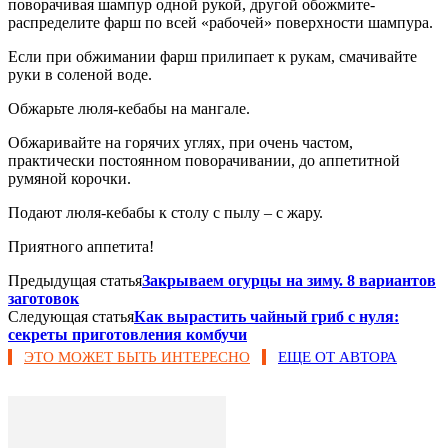
поворачивая шампур одной рукой, другой обожмите-
распределите фарш по всей «рабочей» поверхности шампура.
Если при обжимании фарш прилипает к рукам, смачивайте
руки в соленой воде.
Обжарьте люля-кебабы на мангале.
Обжаривайте на горячих углях, при очень частом,
практически постоянном поворачивании, до аппетитной
румяной корочки.
Подают люля-кебабы к столу с пылу – с жару.
Приятного аппетита!
Предыдущая статья
Закрываем огурцы на зиму. 8 вариантов
заготовок
Следующая статья
Как вырастить чайный гриб с нуля:
секреты приготовления комбучи
ЭТО МОЖЕТ БЫТЬ ИНТЕРЕСНО
ЕЩЕ ОТ АВТОРА