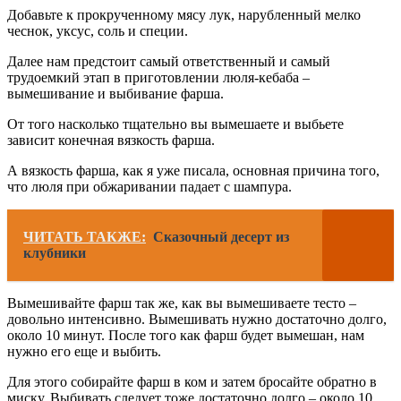
Добавьте к прокрученному мясу лук, нарубленный мелко
чеснок, уксус, соль и специи.
Далее нам предстоит самый ответственный и самый
трудоемкий этап в приготовлении люля-кебаба –
вымешивание и выбивание фарша.
От того насколько тщательно вы вымешаете и выбьете
зависит конечная вязкость фарша.
А вязкость фарша, как я уже писала, основная причина того,
что люля при обжаривании падает с шампура.
ЧИТАТЬ ТАКЖЕ:
Сказочный десерт из
клубники
Вымешивайте фарш так же, как вы вымешиваете тесто –
довольно интенсивно. Вымешивать нужно достаточно долго,
около 10 минут. После того как фарш будет вымешан, нам
нужно его еще и выбить.
Для этого собирайте фарш в ком и затем бросайте обратно в
миску. Выбивать следует тоже достаточно долго – около 10