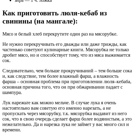
зира — 1 ч. ложка
Как приготовить люля-кебаб из
свинины (на мангале):
Мясо и белый хлеб перекрутите один раз на мясорубке.
Не нужно перекручивать его дважды или даже трижды, как
частенько советуют кулинарные книги. Мясорубка не только
дробит мясо, но и способствует тому, что из мяса выжимается
сок.
Следовательно, чем больше прокручиваний – тем больше сока
и, как следствие, тем более влажный фарш, а влажность
фарша – основная проблема при приготовлении люля–кебаба,
основная причина того, что он при обжаривании падает с
шампура.
Лук нарежьте как можно мельче. В случае лука я очень
настоятельно вам советую его именно нарезать, а не
пропускать через мясорубку, т.к. мясорубка выдавит из него
сок, что в свою очередь сделает фарш более водянистым, а это
нежелательно. Да и нарезка лука не займет у вас много сил и
времени.