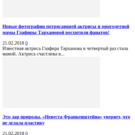
Новые фотографии потрясающей актрисы и многодетной
мамы Глафиры Тархановой восхитили фанатов!
21.02.2018
0
Известная актриса Глафира Тарханова в четвертый раз стала
мамой. Актриса счастлива в...
Это дар природы. «Невеста Франкенштейна» уверяет, что
не делала пластику
21.02.2018
0