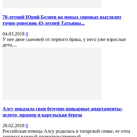
70-летний Юрий Беляев на новых снимках выглядит
точно ровесник 43-летней Татьяны...
04.03.2018
0
У нее двое сыновей от первого брака, у него уже взрослые
дети,...
Алсу показала свои безумно шикарные апартаменты:
золото, мрамор и карельская береза
28.02.2018
0
Российская певица Алсу родилась в татарской семье, ее отец
занимал важный правительственный...