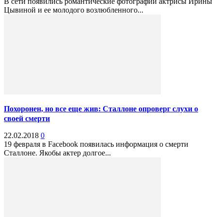
В сети появились романтические фотографии актрисы Ирины
Цывиной и ее молодого возлюбленного...
Похоронен, но все еще жив: Сталлоне опроверг слухи о
своей смерти
22.02.2018
0
19 февраля в Facebook появилась информация о смерти
Сталлоне. Якобы актер долгое...