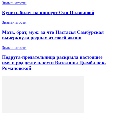
Знаменитости
Купить билет на концерт Оли Поляковой
Знаменитости
Мать, брат, муж: за что Настасья Самбурская
вычеркнула родных из своей жизни
Знаменитости
Подруга-предательница раскрыла настоящее
имя и род деятельности Виталины Цымбалюк-
Романовской