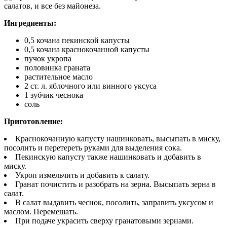
Ингредиенты:
0,5 кочана пекинской капусты
0,5 кочана краснокочанной капусты
пучок укропа
половинка граната
растительное масло
2 ст. л. яблочного или винного уксуса
1 зубчик чеснока
соль
Приготовление:
Краснокочанную капусту нашинковать, высыпать в миску,
посолить и перетереть руками для выделения сока.
Пекинскую капусту также нашинковать и добавить в
миску.
Укроп измельчить и добавить к салату.
Гранат почистить и разобрать на зерна. Высыпать зерна в
салат.
В салат выдавить чеснок, посолить, заправить уксусом и
маслом. Перемешать.
При подаче украсить сверху гранатовыми зернами.