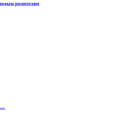
лодым родителям
иках