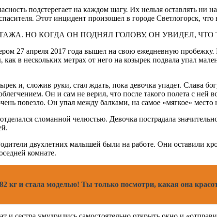
сность подстерегает на каждом шагу. Их нельзя оставлять ни н
 спасителя. Этот инцидент произошел в городе Светлогорск, что
ром 27 апреля 2017 года вышел на свою ежедневную пробежку. П
ел, как в нескольких метрах от него на козырек подвала упал ма
ырек и, сложив руки, стал ждать, пока девочка упадет. Слава бо
облегчением. Он и сам не верил, что после такого полета с ней 
чень повезло. Он упал между балками, на самое «мягкое» место 
к отделался сломанной челюстью. Девочка пострадала значитель
ей.
Родители двухлетних малышей были на работе. Они оставили кр
соседней комнате.
 82 кг и стала моделью! Ты только посмотри, какая она красо
ат и сестра умудрились самостоятельно открыть окно и «отправит