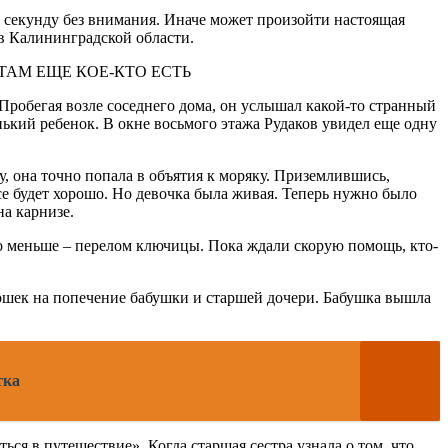
а секунду без внимания. Иначе может произойти настоящая
 в Калининградской области.
робегая возле соседнего дома, он услышал какой-то странный
ленький ребенок. В окне восьмого этажа Рудаков увидел еще одну
гу, она точно попала в объятия к моряку. Приземлившись,
все будет хорошо. Но девочка была живая. Теперь нужно было
на карнизе.
но меньше – перелом ключицы. Пока ждали скорую помощь, кто-
ошек на попечение бабушки и старшей дочери. Бабушка вышла
тка
ься в путешествие». Когда старшая сестра узнала о том, что