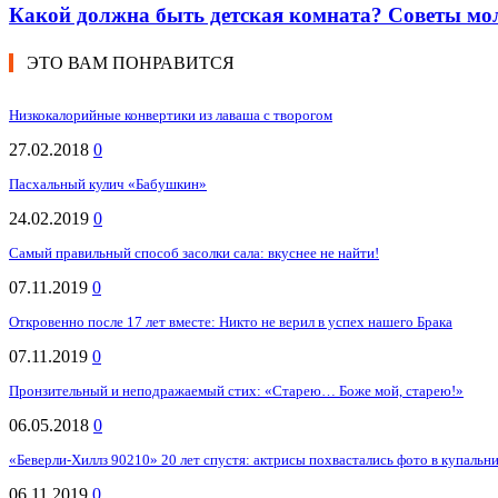
Какой должна быть детская комната? Советы мо
ЭТО ВАМ ПОНРАВИТСЯ
Низкокалорийные конвертики из лаваша с творогом
27.02.2018
0
Пасхальный кулич «Бабушкин»
24.02.2019
0
Самый правильный способ засолки сала: вкуснее не найти!
07.11.2019
0
Откровенно после 17 лет вместе: Никто не верил в успех нашего Брака
07.11.2019
0
Пронзительный и неподражаемый стих: «Старею… Боже мой, старею!»
06.05.2018
0
«Беверли-Хиллз 90210» 20 лет спустя: актрисы похвастались фото в купальн
06.11.2019
0