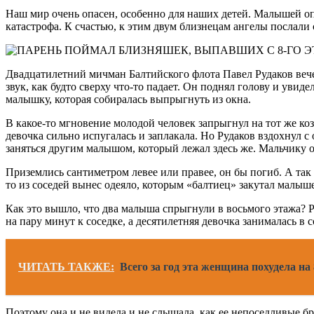
Наш мир очень опасен, особенно для наших детей. Малышей опа
катастрофа. К счастью, к этим двум близнецам ангелы послали
Двадцатилетний мичман Балтийского флота Павел Рудаков вече
звук, как будто сверху что-то падает. Он поднял голову и увид
малышку, которая собиралась выпрыгнуть из окна.
В какое-то мгновение молодой человек запрыгнул на тот же коз
девочка сильно испугалась и заплакала. Но Рудаков вздохнул с 
заняться другим малышом, который лежал здесь же. Мальчику о
Приземлись сантиметром левее или правее, он бы погиб. А та
то из соседей вынес одеяло, которым «балтиец» закутал малыш
Как это вышло, что два малыша спрыгнули в восьмого этажа? 
на пару минут к соседке, а десятилетняя девочка занималась в 
ЧИТАТЬ ТАКЖЕ:
Всего за год эта женщина похудела на
Поэтому она и не видела и не слышала, как ее непоседливые бр