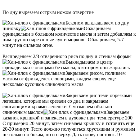
По дну вырезаем острым ножом отверстие
Беконом выкладываем по дну
циновку
Обжариваем
фрикадельки в большом количестве масла и затем добавляем к
ним крупно нарезанные лук и морковь. Обжариваем, 5-7
минут на сильном огне.
Распределяем 2/3 отваренного риса по дну и стенкам формы
Выкладываем в центр
фрикадельки с овощами без масла, в котором они жарились
Закрываем рисом, поливаем
маслом от фрикаделек с овощами, кладем сверху еще
несколько кусочков сливочного масла
Закрываем рис теми обрезками
лепешки, которые мы срезали со дна и закрываем
свисающими краями лепешки. Смазываем обильно
сливочным маслом
Закрываем
казанок крышкой и запекаем в духовке при температуре 200
С примерно 20 минут, затем снимаем крышку и готовить еще
20-30 минут. Тесто должно получиться хрустящим и румяным
не только по бокам, но и сверху. Дать плову постоять 10