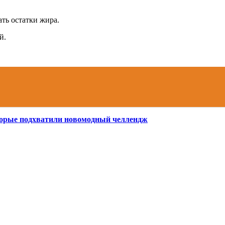
ать остатки жира.
й.
оторые подхватили новомодный челлендж