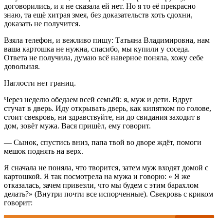
договорились, и я не сказала ей нет. Но я то её прекрасно
знаю, та ещё хитрая змея, без доказательств хоть сдохни,
доказать не получится.
Взяла телефон, и вежливо пишу: Татьяна Владимировна, нам
ваша картошка не нужна, спасибо, мы купили у соседа.
Ответа не получила, думаю всё наверное поняла, хожу себе
довольная.
Наглости нет границ.
Через неделю обедаем всей семьёй: я, муж и дети. Вдруг
стучат в дверь. Иду открывать дверь, как кипятком по голове,
стоит свекровь, ни здравствуйте, ни до свидания заходит в
дом, зовёт мужа. Вася пришёл, ему говорит.
— Сынок, спустись вниз, папа твой во дворе ждёт, помоги
мешок поднять на верх.
Я сначала не поняла, что творится, затем муж входят домой с
картошкой. Я так посмотрела на мужа и говорю: » Я же
отказалась, зачем привезли, что мы будем с этим барахлом
делать?» (Внутри почти все испорченные). Свекровь с криком
говорит: