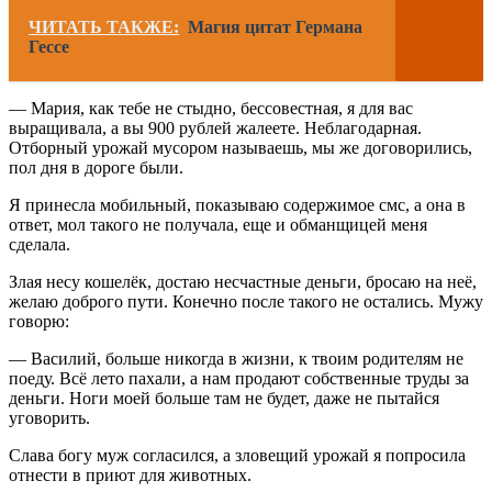
ЧИТАТЬ ТАКЖЕ:
Магия цитат Германа
Гессе
— Мария, как тебе не стыдно, бессовестная, я для вас
выращивала, а вы 900 рублей жалеете. Неблагодарная.
Отборный урожай мусором называешь, мы же договорились,
пол дня в дороге были.
Я принесла мобильный, показываю содержимое смс, а она в
ответ, мол такого не получала, еще и обманщицей меня
сделала.
Злая несу кошелёк, достаю несчастные деньги, бросаю на неё,
желаю доброго пути. Конечно после такого не остались. Мужу
говорю:
— Василий, больше никогда в жизни, к твоим родителям не
поеду. Всё лето пахали, а нам продают собственные труды за
деньги. Ноги моей больше там не будет, даже не пытайся
уговорить.
Слава богу муж согласился, а зловещий урожай я попросила
отнести в приют для животных.