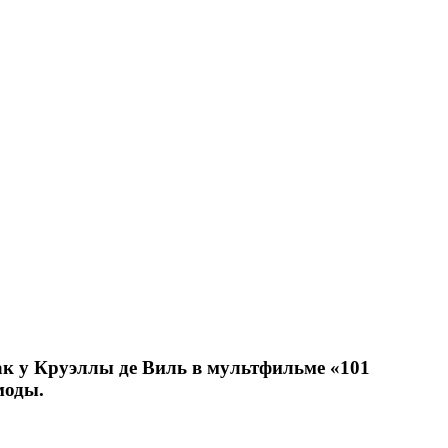
как у Круэллы де Виль в мультфильме «101
моды.