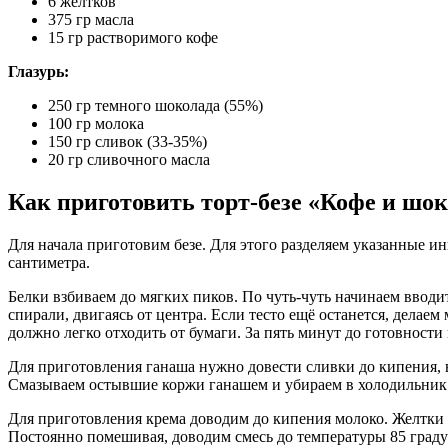
6 желтков
375 гр масла
15 гр растворимого кофе
Глазурь:
250 гр темного шоколада (55%)
100 гр молока
150 гр сливок (33-35%)
20 гр сливочного масла
Как приготовить торт-безе «Кофе и шок
Для начала приготовим безе. Для этого разделяем указанные ин
сантиметра.
Белки взбиваем до мягких пиков. По чуть-чуть начинаем вводи
спирали, двигаясь от центра. Если тесто ещё останется, делаем
должно легко отходить от бумаги. За пять минут до готовности
Для приготовления ганаша нужно довести сливки до кипения, 
Смазываем остывшие коржи ганашем и убираем в холодильник.
Для приготовления крема доводим до кипения молоко. Желтки р
Постоянно помешивая, доводим смесь до температуры 85 градус