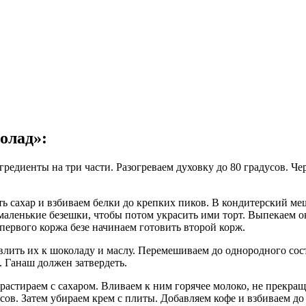
олад»:
гредиенты на три части. Разогреваем духовку до 80 градусов. Че
ть сахар и взбиваем белки до крепких пиков. В кондитерский ме
 маленькие безешки, чтобы потом украсить ими торт. Выпекаем ок
 первого коржа безе начинаем готовить второй корж.
влить их к шоколаду и маслу. Перемешиваем до однородного сос
 Ганаш должен затвердеть.
астираем с сахаром. Вливаем к ним горячее молоко, не прекращ
ов. Затем убираем крем с плиты. Добавляем кофе и взбиваем до