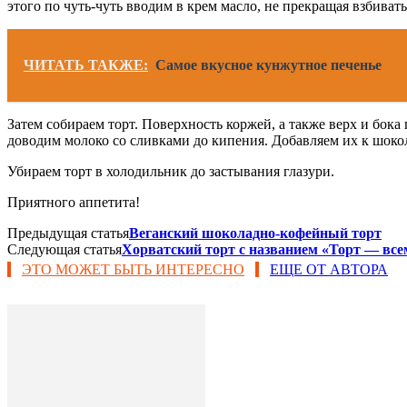
этого по чуть-чуть вводим в крем масло, не прекращая взбивать
ЧИТАТЬ ТАКЖЕ:
Самое вкусное кунжутное печенье
Затем собираем торт. Поверхность коржей, а также верх и бока
доводим молоко со сливками до кипения. Добавляем их к шокол
Убираем торт в холодильник до застывания глазури.
Приятного аппетита!
Предыдущая статья
Веганский шоколадно-кофейный торт
Следующая статья
Хорватский торт с названием «Торт — все
ЭТО МОЖЕТ БЫТЬ ИНТЕРЕСНО
ЕЩЕ ОТ АВТОРА