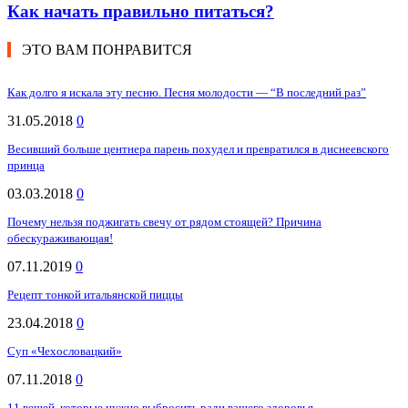
Как начать правильно питаться?
ЭТО ВАМ ПОНРАВИТСЯ
Как долго я искала эту песню. Песня молодости — “В последний раз”
31.05.2018
0
Весивший больше центнера парень похудел и превратился в диснеевского
принца
03.03.2018
0
Почему нельзя поджигать свечу от рядом стоящей? Причина
обескураживающая!
07.11.2019
0
Рецепт тонкой итальянской пиццы
23.04.2018
0
Суп «Чехословацкий»
07.11.2018
0
11 вещей, которые нужно выбросить ради вашего здоровья