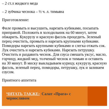
– 2 ст.л жидкого меда
– 2 зубчика чеснока – ½ ч. л. тимьяна
Приготовление:
Филе промыть и высушить, нарезать кубиками, посыпать
приправой. Положить в холодильник на 60 минут, затем
обжарить. Кукурузу и красную фасоль процедить. Зеленый
перец очистить, промыть и нарезать крупными кубиками.
Помидоры нарезать крупными кубиками и слегка отжать сок.
Лук очистить и нарезать кубиками. Нарезать петрушку.
Очистить и раздавить чеснок. Для соуса смешать уксус, масло,
горчицу, жидкий мед, толченый чеснок и тимьян и оставить
на 30 минут. В миску выкладываем курицу, кукурузу, красную
фасоль, зеленый перец, помидоры, петрушку, лук и заливаем
соусом.
Приятного аппетита
ЧИТАТЬ ТАКЖЕ:
Салат «Прага» с
черносливом