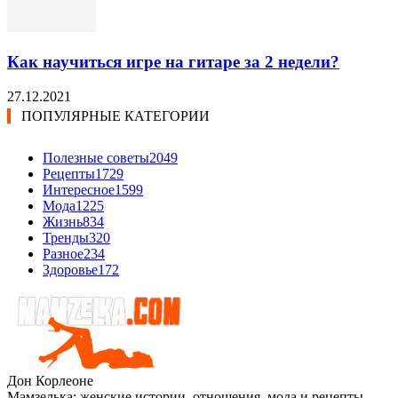
Как научиться игре на гитаре за 2 недели?
27.12.2021
ПОПУЛЯРНЫЕ КАТЕГОРИИ
Полезные советы
2049
Рецепты
1729
Интересное
1599
Мода
1225
Жизнь
834
Тренды
320
Разное
234
Здоровье
172
Дон Корлеоне
Мамзелька: женские истории, отношения, мода и рецепты.