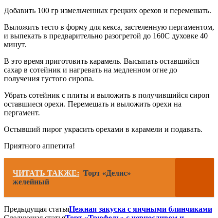
Добавить 100 гр измельченных грецких орехов и перемешать.
Выложить тесто в форму для кекса, застеленную пергаментом,
и выпекать в предварительно разогретой до 160С духовке 40
минут.
В это время приготовить карамель. Высыпать оставшийся
сахар в сотейник и нагревать на медленном огне до
получения густого сиропа.
Убрать сотейник с плиты и выложить в получившийся сироп
оставшиеся орехи. Перемешать и выложить орехи на
пергамент.
Остывший пирог украсить орехами в карамели и подавать.
Приятного аппетита!
ЧИТАТЬ ТАКЖЕ:
Торт «Делис»
желейный
Предыдущая статья
Нежная закуска с яичными блинчиками
Следующая статья
Торт «Трюфель» с черносливом и