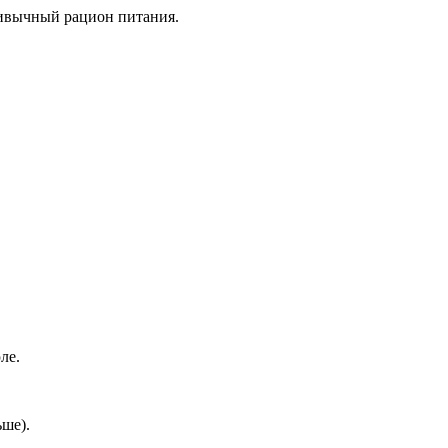
ривычный рацион питания.
ле.
ьше).