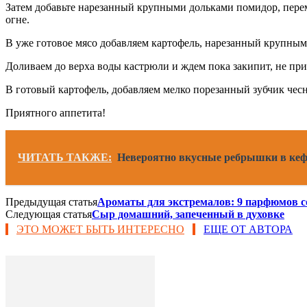
Затем добавьте нарезанный крупными дольками помидор, пере
огне.
В уже готовое мясо добавляем картофель, нарезанный крупны
Доливаем до верха воды кастрюли и ждем пока закипит, не при
В готовый картофель, добавляем мелко порезанный зубчик чесн
Приятного аппетита!
ЧИТАТЬ ТАКЖЕ:
Невероятно вкусные ребрышки в ке
Предыдущая статья
Ароматы для экстремалов: 9 парфюмов с
Следующая статья
Сыр домашний, запеченный в духовке
ЭТО МОЖЕТ БЫТЬ ИНТЕРЕСНО
ЕЩЕ ОТ АВТОРА