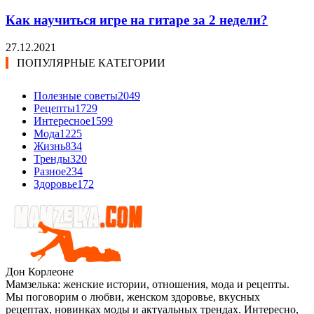
Как научиться игре на гитаре за 2 недели?
27.12.2021
ПОПУЛЯРНЫЕ КАТЕГОРИИ
Полезные советы
2049
Рецепты
1729
Интересное
1599
Мода
1225
Жизнь
834
Тренды
320
Разное
234
Здоровье
172
Дон Корлеоне
Мамзелька: женские истории, отношения, мода и рецепты.
Мы поговорим о любви, женском здоровье, вкусных
рецептах, новинках моды и актуальных трендах. Интересно,