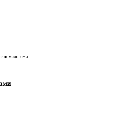
к с помидорами
рами