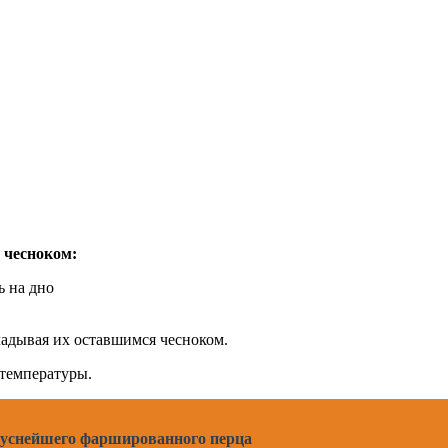
 чесноком:
ь на дно
ладывая их оставшимся чесноком.
 температуры.
куснейшего фаршированного перца