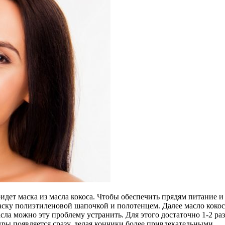
ридет маска из масла кокоса. Чтобы обеспечить прядям питание
маску полиэтиленовой шапочкой и полотенцем. Далее масло кок
асла можно эту проблему устранить. Для этого достаточно 1-2 р
уры появляется сразу, делая кончики более привлекательными.