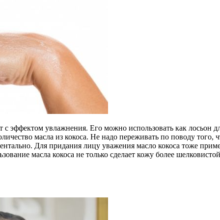
т с эффектом увлажнения. Его можно использовать как лосьон д
личество масла из кокоса. Не надо переживать по поводу того,
ментально. Для придания лицу уважения масло кокоса тоже прим
зование масла кокоса не только сделает кожу более шелковисто