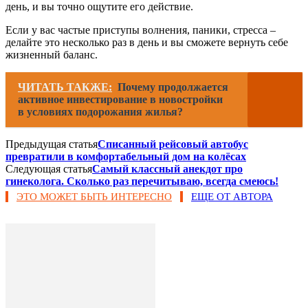
день, и вы точно ощутите его действие.
Если у вас частые приступы волнения, паники, стресса –
делайте это несколько раз в день и вы сможете вернуть себе
жизненный баланс.
ЧИТАТЬ ТАКЖЕ:
Почему продолжается
активное инвестирование в новостройки
в условиях подорожания жилья?
Предыдущая статья
Списанный рейсовый автобус
превратили в комфортабельный дом на колёсах
Следующая статья
Самый классный анекдот про
гинеколога. Сколько раз перечитываю, всегда смеюсь!
ЭТО МОЖЕТ БЫТЬ ИНТЕРЕСНО
ЕЩЕ ОТ АВТОРА