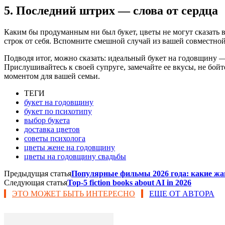
5. Последний штрих — слова от сердца
Каким бы продуманным ни был букет, цветы не могут сказать 
строк от себя. Вспомните смешной случай из вашей совместно
Подводя итог, можно сказать: идеальный букет на годовщину —
Прислушивайтесь к своей супруге, замечайте ее вкусы, не бо
моментом для вашей семьи.
ТЕГИ
букет на годовщину
букет по психотипу
выбор букета
доставка цветов
советы психолога
цветы жене на годовщину
цветы на годовщину свадьбы
Предыдущая статья
Популярные фильмы 2026 года: какие ж
Следующая статья
Top-5 fiction books about AI in 2026
ЭТО МОЖЕТ БЫТЬ ИНТЕРЕСНО
ЕЩЕ ОТ АВТОРА