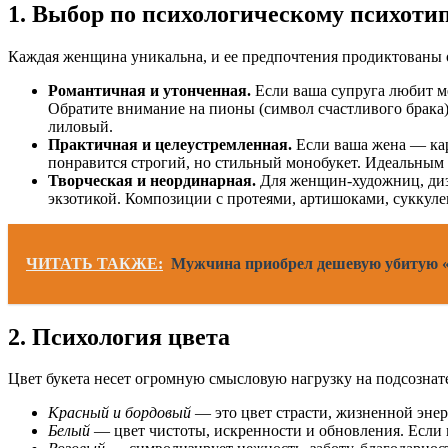
1. Выбор по психологическому психот
Каждая женщина уникальна, и ее предпочтения продиктованы о
Романтичная и утонченная.
Если ваша супруга любит ме
Обратите внимание на пионы (символ счастливого брака)
лиловый.
Практичная и целеустремленная.
Если ваша жена — кар
понравится строгий, но стильный монобукет. Идеальным
Творческая и неординарная.
Для женщин-художниц, диза
экзотикой. Композиции с протеями, артишоками, суккуле
ЧИТАТЬ ТАКЖЕ:
Мужчина приобрел дешевую убитую «
2. Психология цвета
Цвет букета несет огромную смысловую нагрузку на подсознат
Красный и бордовый
— это цвет страсти, жизненной энер
Белый
— цвет чистоты, искренности и обновления. Если в