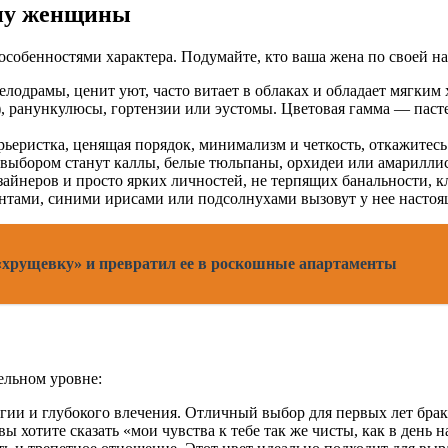
ипу женщины
собенностями характера. Подумайте, кто ваша жена по своей на
лодрамы, ценит уют, часто витает в облаках и обладает мягким
, ранункулюсы, гортензии или эустомы. Цветовая гамма — паст
ьеристка, ценящая порядок, минимализм и четкость, откажитесь
 выбором станут каллы, белые тюльпаны, орхидеи или амарилли
йнеров и просто ярких личностей, не терпящих банальности, кл
нтами, синими ирисами или подсолнухами вызовут у нее настоя
хрущевку» и превратил ее в роскошные апартаменты
ельном уровне:
гии и глубокого влечения. Отличный выбор для первых лет брак
ы хотите сказать «мои чувства к тебе так же чисты, как в день 