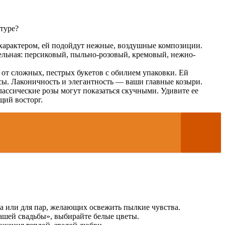
туре?
 характером, ей подойдут нежные, воздушные композиции.
ельная: персиковый, пыльно-розовый, кремовый, нежно-
 от сложных, пестрых букетов с обилием упаковки. Ей
сы. Лаконичность и элегантность — ваши главные козыри.
ассические розы могут показаться скучными. Удивите ее
щий восторг.
а или для пар, желающих освежить пылкие чувства.
нашей свадьбы», выбирайте белые цветы.