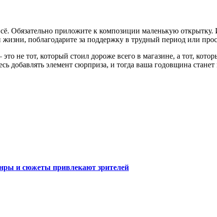
всё. Обязательно приложите к композиции маленькую открытку. 
й жизни, поблагодарите за поддержку в трудный период или про
 это не тот, который стоил дороже всего в магазине, а тот, ко
йтесь добавлять элемент сюрприза, и тогда ваша годовщина ста
анры и сюжеты привлекают зрителей