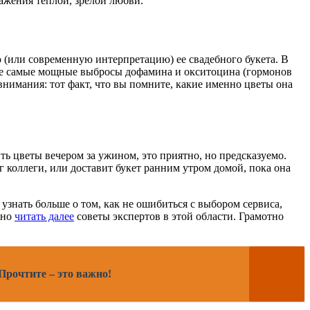
ажения теплой, зрелой любви.
 (или современную интерпретацию) ее свадебного букета. В
е же самые мощные выбросы дофамина и окситоцина (гормонов
внимания: тот факт, что вы помните, какие именно цветы она
ь цветы вечером за ужином, это приятно, но предсказуемо.
 коллеги, или доставит букет ранним утром домой, пока она
узнать больше о том, как не ошибиться с выбором сервиса,
жно
читать далее
советы экспертов в этой области. Грамотно
Прочтите – это важно!