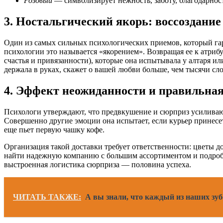
Розовый
— символизирует нежность, заботу, благодарност
3. Ностальгический якорь: воссоздание
Один из самых сильных психологических приемов, который гар
психологии это называется «якорением». Возвращая ее к атриб
счастья и привязанности), которые она испытывала у алтаря и
держала в руках, скажет о вашей любви больше, чем тысячи сло
4. Эффект неожиданности и правильная
Психологи утверждают, что предвкушение и сюрприз усиливают 
Совершенно другие эмоции она испытает, если курьер принесет
еще пьет первую чашку кофе.
Организация такой доставки требует ответственности: цветы д
найти надежную компанию с большим ассортиментом и подробн
выстроенная логистика сюрприза — половина успеха.
ЧИТАТЬ ТАКЖЕ:
А вы знали, что каждый из наших зуб