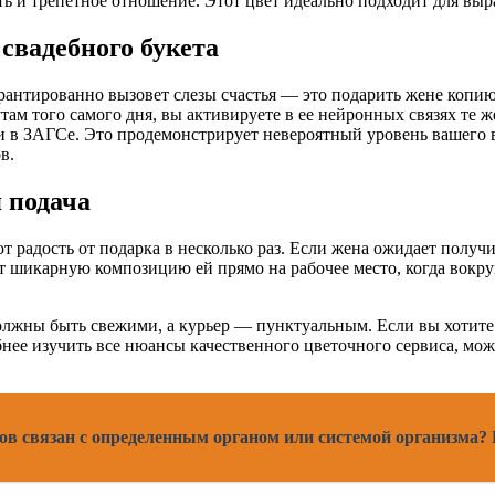
ь и трепетное отношение. Этот цвет идеально подходит для выр
 свадебного букета
антированно вызовет слезы счастья — это подарить жене копию
утам того самого дня, вы активируете в ее нейронных связях т
ли в ЗАГСе. Это продемонстрирует невероятный уровень вашего 
в.
 подача
радость от подарка в несколько раз. Если жена ожидает получит
 шикарную композицию ей прямо на рабочее место, когда вокруг
олжны быть свежими, а курьер — пунктуальным. Если вы хотите 
ее изучить все нюансы качественного цветочного сервиса, мо
ов связан с определенным органом или системой организма? 