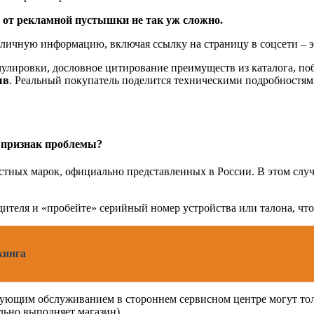
 от рекламной пустышки не так уж сложно.
 личную информацию, включая ссылку на страницу в соцсети – 
лировки, дословное цитирование преимуществ из каталога, побу
ыв
. Реальный покупатель поделится техническими подробностями
– признак проблемы?
вестных марок, официально представленных в России. В этом сл
дителя и «пробейте» серийный номер устройства или талона, чт
кинга
ующим обслуживанием в стороннем сервисном центре могут тольк
льно выполняет магазин).