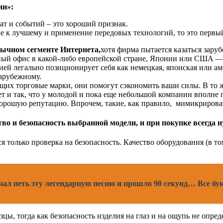
ии»:
дат и событий – это хороший признак.
ие к лучшему и применение передовых технологий, то это первы
зычном сегменте Интернета,
хотя фирма пытается казаться зар
ый офис в какой-либо европейской стране, Японии или США — и
ей легально позиционирует себя как немецкая, японская или ам
зарубежному.
щих торговые марки, они помогут сэкономить ваши силы. В то ж
ет и так, что у молодой и пока еще небольшой компании вполне
ь хорошую репутацию. Впрочем, такие, как правило, мимикрирова
тво и безопасность выбранной модели, и при покупке всегда 
я только проверка на безопасность. Качество оборудования (в т
чал петь эту легендарную песню и прошло 90 секунд… Все бу
цы, тогда как безопасность изделия на глаз и на ощупь не опре