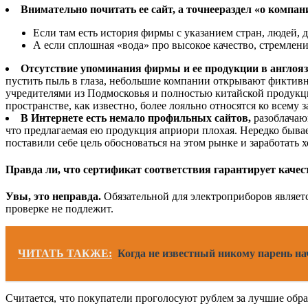
Внимательно почитать ее сайт, а точнее
раздел «о компан
Если там есть история фирмы с указанием стран, людей, 
А если сплошная «вода» про высокое качество, стремлен
Отсутствие упоминания фирмы и ее продукции в англоя
пустить пыль в глаза, небольшие компании открывают фиктивн
учредителями из Подмосковья и полностью китайской продукци
пространстве, как известно, более лояльно относятся ко всему 
В Интернете есть немало профильных сайтов,
разоблачаю
что предлагаемая ею продукция априори плохая. Нередко быва
поставили себе цель обосноваться на этом рынке и заработат
Правда ли, что сертификат соответствия гарантирует качес
Увы, это неправда.
Обязательной для электроприборов являетс
проверке не подлежит.
ЧИТАТЬ ТАКЖЕ:
Когда не известный никому парень на
Считается, что покупатели проголосуют рублем за лучшие образ