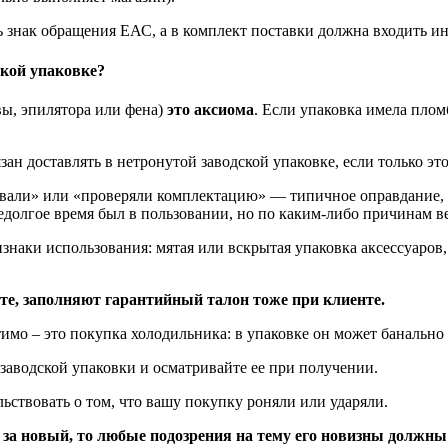
ь знак обращения ЕАС, а в комплект поставки должна входить ин
ской упаковке?
вы, эпилятора или фена)
это аксиома
. Если упаковка имела плом
 доставлять в нетронутой заводской упаковке, если только это
тавали» или «проверяли комплектацию» — типичное оправдание,
долгое время был в пользовании, но по каким-либо причинам ве
знаки использования: мятая или вскрытая упаковка аксессуаров, 
те, заполняют гарантийный талон тоже при клиенте.
имо – это покупка холодильника: в упаковке он может банально
заводской упаковки и осматривайте ее при получении.
ьствовать о том, что вашу покупку роняли или ударяли.
 за новый, то любые подозрения на тему его новизны должны