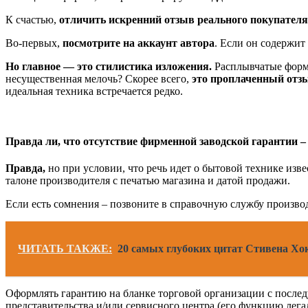
К счастью,
отличить искренний отзыв реального покупателя
Во-первых,
посмотрите на аккаунт автора
. Если он содержит
Но главное — это стилистика изложения.
Расплывчатые форму
несущественная мелочь? Скорее всего,
это проплаченный отз
идеальная техника встречается редко.
Правда ли, что отсутствие фирменной заводской гарантии 
Правда,
но при условии, что речь идет о бытовой технике из
талоне производителя с печатью магазина и датой продажи.
Если есть сомнения – позвоните в справочную службу произво
ЧИТАТЬ ТАКЖЕ:
20 самых глубоких цитат Стивена Хо
Оформлять гарантию на бланке торговой организации с послед
представительства и/или сервисного центра (его функцию лега