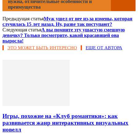
нужна, отличительные особенности и
преимущества
Предыдущая статья
Муж ушел от нее из-за измены, которая
случилась 15 лет назад. Ну, разве так поступают?
Следующая статья
А вы помните эту ушастую смешную
девочку? Только посмотрите, какой красавицей она
выросла!
ЭТО МОЖЕТ БЫТЬ ИНТЕРЕСНО
ЕЩЕ ОТ АВТОРА
Игры, похожие на «Клуб романтики»: как
развивается жанр интерактивных визуальных
новелл