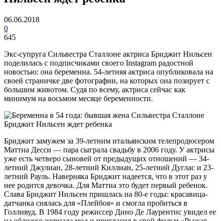
06.06.2018
0
645
Экс-супруга Сильвестра Сталлоне актриса Бриджит Нильсен
поделилась с подписчиками своего Instagram радостной
новостью: она беременна. 54-летняя актриса опубликовала на
своей страничке две фотографии, на которых она позирует с
большим животом. Судя по всему, актриса сейчас как
минимум на восьмом месяце беременности.
Бриджит замужем за 39-летним итальянским телепродюсером
Маттиа Десси — пара сыграла свадьбу в 2006 году. У актрисы
уже есть четверо сыновей от предыдущих отношений — 34-
летний Джулиан, 28-летний Киллиан, 25-летний Дуглас и 23-
летний Рауль. Наверняка Бриджит надеется, что в этот раз у
нее родится девочка. Для Маттиа это будет первый ребенок.
Слава Бриджит Нильсен пришлась на 80-е годы: красавица-
датчанка снялась для «Плейбоя» и смогла пробиться в
Голливуд. В 1984 году режиссер Дино Де Лаурентис увидел ее
на обложке журнала мод и пригласил в свой фильм «Рыжая