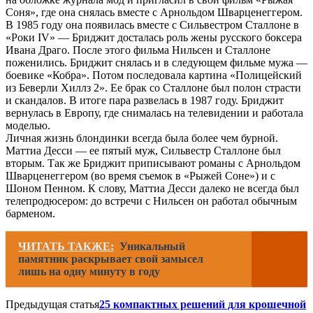
Соня», где она снялась вместе с Арнольдом Шварценеггером.
В 1985 году она появилась вместе с Сильвестром Сталлоне в
«Роки IV» — Бриджит досталась роль жены русского боксера
Ивана Драго. После этого фильма Нильсен и Сталлоне
поженились. Бриджит снялась и в следующем фильме мужа —
боевике «Кобра». Потом последовала картина «Полицейский
из Беверли Хиллз 2». Ее брак со Сталлоне был полон страсти
и скандалов. В итоге пара развелась в 1987 году. Бриджит
вернулась в Европу, где снималась на телевидении и работала
моделью.
Личная жизнь блондинки всегда была более чем бурной.
Маттиа Десси — ее пятый муж, Сильвестр Сталлоне был
вторым. Так же Бриджит приписывают романы с Арнольдом
Шварценеггером (во время съемок в «Рыжей Соне») и с
Шоном Пенном. К слову, Маттиа Десси далеко не всегда был
телепродюсером: до встречи с Нильсен он работал обычным
барменом.
ЧИТАТЬ ТАКЖЕ:
Уникальный
памятник раскрывает свой замысел
лишь на одну минуту в году
Предыдущая статья
25 компактных решений для крошечной