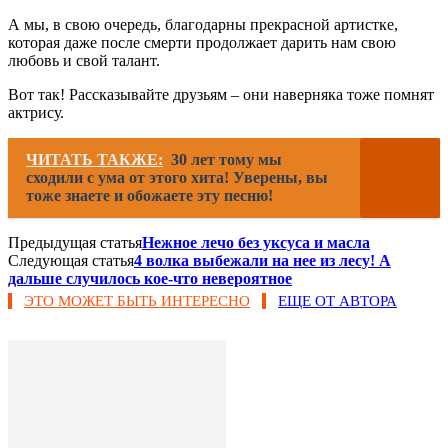
А мы, в свою очередь, благодарны прекрасной артистке,
которая даже после смерти продолжает дарить нам свою
любовь и свой талант.
Вот так! Рассказывайте друзьям – они наверняка тоже помнят
актрису.
ЧИТАТЬ ТАКЖЕ:
30 лет тому мы
сходили с ума от этого хита! Уверены, вы
тоже знаете и обожаете эту песню!
Предыдущая статья
Нежное лечо без уксуса и масла
Следующая статья
4 волка выбежали на нее из лесу! А
дальше случилось кое-что невероятное
ЭТО МОЖЕТ БЫТЬ ИНТЕРЕСНО
ЕЩЕ ОТ АВТОРА