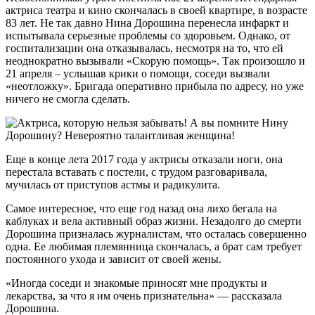
актриса театра и кино скончалась в своей квартире, в возрасте
83 лет. Не так давно Нина Дорошина перенесла инфаркт и
испытывала серьезные проблемы со здоровьем. Однако, от
госпитализации она отказывалась, несмотря на то, что ей
неоднократно вызывали «Скорую помощь». Так произошло и
21 апреля – услышав крики о помощи, соседи вызвали
«неотложку». Бригада оперативно прибыла по адресу, но уже
ничего не смогла сделать.
Еще в конце лета 2017 года у актрисы отказали ноги, она
перестала вставать с постели, с трудом разговаривала,
мучилась от приступов астмы и радикулита.
Самое интересное, что еще год назад она лихо бегала на
каблуках и вела активный образ жизни. Незадолго до смерти
Дорошина призналась журналистам, что осталась совершенно
одна. Ее любимая племянница скончалась, а брат сам требует
постоянного ухода и зависит от своей жены.
«Иногда соседи и знакомые приносят мне продукты и
лекарства, за что я им очень признательна» — рассказала
Дорошина.