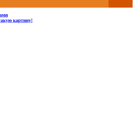
нами
такую картину!