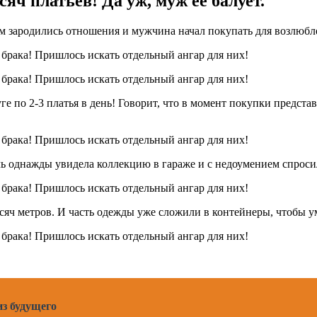
яч платьев! Да уж, муж ее балует.
ом зародились отношения и мужчина начал покупать для возлюбл
е по 2-3 платья в день! Говорит, что в момент покупки представ
ь однажды увидела коллекцию в гараже и с недоумением спросил
тысяч метров. И часть одежды уже сложили в контейнеры, чтобы 
из будущего