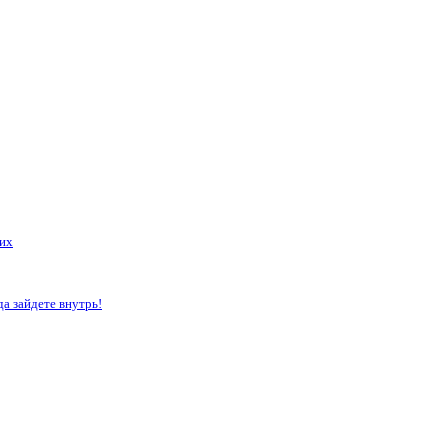
щих
да зайдете внутрь!