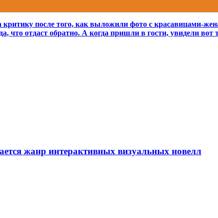
 критику после того, как выложили фото с красавицами-же
 что отдаст обратно. А когда пришли в гости, увидели вот 
вается жанр интерактивных визуальных новелл