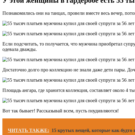
У этой женщины в гардеробе есть 55 тыс
Познакомились они на танцах, провели вместе весь вечер, пот
Если подсчитать, то получается, что мужчина приобретал супруг
одевала дважды.
Достаточно долго про коллекцию не знали даже дети пары. Доч
Площадь ангара, где хранится коллекция, составляет около 4 
Вот так бывает! Рассказывай всем, пусть поудивляются!
ЧИТАТЬ ТАКЖЕ:
15 крутых вещей, которые как-будто 