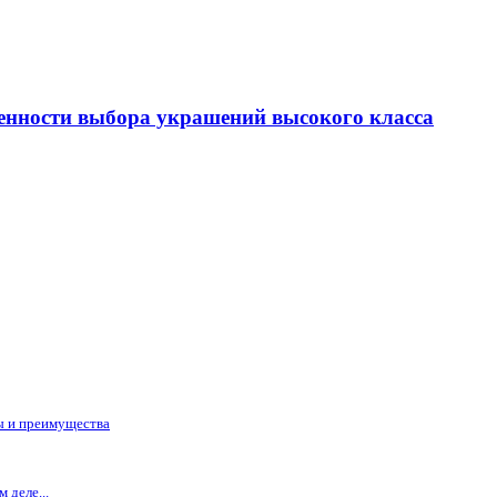
енности выбора украшений высокого класса
ы и преимущества
 деле...