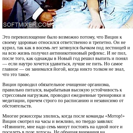
Это перевоплощение было возможно потому, что Вицин к
своему здоровью относился ответственно и трепетно. Он не
курил, так как в восемь лет затянулся бычком под лестницей и
на всю жизнь получил антиникотиновый рефлекс. И не пил,
после того, как однажды в Новый год решил выпить и понял
— если наутро хочется удавиться, лучше не пить. Но самое
главное — он занимался йогой, когда никто толком не знал,
что это такое.
Вицин проводил обязательное очищение организма,
правильно питался, вырабатывая высокую устойчивость к
стрессовым нагрузкам, проводил ежедневные тренировки и
медитации, причем строго по расписанию и независимо от
обстоятельств.
Многие режиссеры злились, когда после команды «Мотор!»
Вицин смотрел на часы и вежливо, но твердо заявлял:
«Извините, мне надо семь минут постоять на одной ноге и
посидеть в позе лотоса». Не обращая внимания на