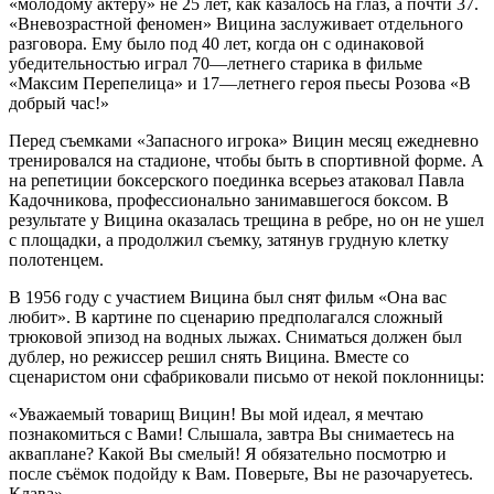
«молодому актеру» не 25 лет, как казалось на глаз, а почти 37.
«Вневозрастной феномен» Вицина заслуживает отдельного
разговора. Ему было под 40 лет, когда он с одинаковой
убедительностью играл 70—летнего старика в фильме
«Максим Перепелица» и 17—летнего героя пьесы Розова «В
добрый час!»
Перед съемками «Запасного игрока» Вицин месяц ежедневно
тренировался на стадионе, чтобы быть в спортивной форме. А
на репетиции боксерского поединка всерьез атаковал Павла
Кадочникова, профессионально занимавшегося боксом. В
результате у Вицина оказалась трещина в ребре, но он не ушел
с площадки, а продолжил съемку, затянув грудную клетку
полотенцем.
В 1956 году с участием Вицина был снят фильм «Она вас
любит». В картине по сценарию предполагался сложный
трюковой эпизод на водных лыжах. Сниматься должен был
дублер, но режиссер решил снять Вицина. Вместе со
сценаристом они сфабриковали письмо от некой поклонницы:
«Уважаемый товарищ Вицин! Вы мой идеал, я мечтаю
познакомиться с Вами! Слышала, завтра Вы снимаетесь на
акваплане? Какой Вы смелый! Я обязательно посмотрю и
после съёмок подойду к Вам. Поверьте, Вы не разочаруетесь.
Клава».