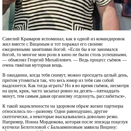
Савелий Крамаров вспоминал, как в одной из командировок
жил вместе с Вициным и тот поражал его своими
ежедневными занятиями йогой. «Если бы я не занимался
йогой, то многие мои роли в кино не были столь успешными,
— объяснял Георгий Михайлович. — Ведь процесс съёмок —
очень тяжёлая муторная вещь.
В ожидании, когда тебя снимут, можно просидеть целый день,
притом утомиться так, что весь юмор из тебя сам собой
выдохнется. Как тогда играть? Но я во время съёмок, несмотря
на шум, крик, часто засыпал ровно на десять—пятнадцать
минут, тем самым давая организму отдохнуть, расслабиться».
К такой зацикленности на здоровом образе жизни партнеры
относились по—разному. Одни равнодушно, другие
скептически, а некоторые высказывались довольно резко.
Например, Нонна Мордюкова, которая после эпизода поцелуя
купчихи Белотеловой с Бальзаминовым заявила Вицину: