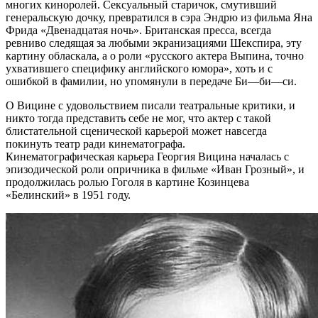
многих киноролей. Сексуальный старичок, смутивший
генеральскую дочку, превратился в сэра Эндрю из фильма Яна
Фрида «Двенадцатая ночь». Британская пресса, всегда
ревниво следящая за любыми экранизациями Шекспира, эту
картину обласкала, а о роли «русского актера Выпина, точно
ухватившего специфику английского юмора», хоть и с
ошибкой в фамилии, но упомянули в передаче Би—би—си.
О Вицине с удовольствием писали театральные критики, и
никто тогда представить себе не мог, что актер с такой
блистательной сценической карьерой может навсегда
покинуть театр ради кинематографа.
Кинематографическая карьера Георгия Вицина началась с
эпизодической роли опричника в фильме «Иван Грозный», и
продолжилась ролью Гоголя в картине Козинцева
«Белинский» в 1951 году.