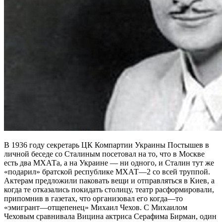
В 1936 году секретарь ЦК Компартии Украины Постышев в
личной беседе со Сталиным посетовал на то, что в Москве
есть два МХАТа, а на Украине — ни одного, и Сталин тут же
«подарил» братской республике МХАТ—2 со всей труппой.
Актерам предложили паковать вещи и отправляться в Киев, а
когда те отказались покидать столицу, театр расформировали,
припомнив в газетах, что организовал его когда—то
«эмигрант—отщепенец» Михаил Чехов. С Михаилом
Чеховым сравнивала Вицина актриса Серафима Бирман, один