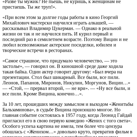
«Разве ты мужик? Не пьешь, не куришь, к женщинам не
пристаешь. Ты же труп!».
«При всем этом за долгие годы работы в кино Георгий
Михайлович мастерски научился играть алкашей, —
рассказывал Владимир Цукерман. — Однако в реальной
жизни он так и не научился пить. И курил первый и
последний раз в семилетнем возрасте. Поэтому Вицин и не
любил всевозможные актерские посиделки, юбилеи и
творческие встречи в ресторанах.
«Самое страшное, что придумало человечество, — это
застолье», — говорил он. В киношной среде даже ходила
такая байка. Один актер говорит другому: «Был вчера на
презентации. Стол был шикарный. Все были, все пили.
Леонов, Папанов, Миронов, Никулин, Моргунов, Вицин…»
— «Стой, — прервал второй, — не ври». — «Ну все были, и
все пили. Кроме Вицина, конечно…».
За 10 лет, прошедших между замыслом и выходом «Женитьбы
Бальзаминова», в судьбе Вицина произошло многое. Но
главная событие состоялась в 1957 году, когда Леонид Гайдай
пригласил его в свою первую комедию «Жених с того света».
Особого успеха картина не имела, тем более что цензура
обошлась с «Женихом…» довольно круто, превратив фильм в