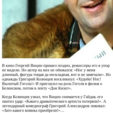
В кино Георгий Вицин пришел поздно, режиссеры его в упор
не видели. Но актер на них не обижался: «Нос у меня
длинный, фигура тощая да нескладная, вот и не замечали». Но
однажды Григорий Козинцев воскликнул: «Худоба! Нос!
Вылитый Гоголь!» И пригласил на роль Гоголя в фильм о
Белинском, потом в ленту «Дон Кихот».
Когда Козинцев узнал, что Вицин снимается у Гайдая, его
хватил удар: «Какого драматического артиста потеряли!». А
легендарный комедиограф Григорий Александров ликовал:
«Зато какого комика приобрели!»…