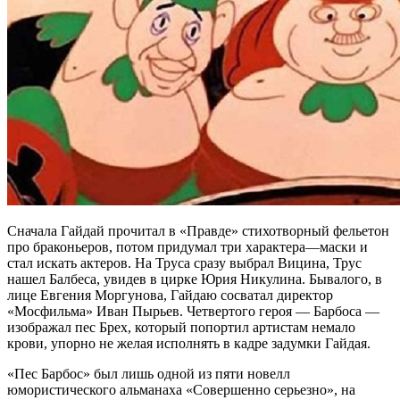
Сначала Гайдай прочитал в «Правде» стихотворный фельетон
про браконьеров, потом придумал три характера—маски и
стал искать актеров. На Труса сразу выбрал Вицина, Трус
нашел Балбеса, увидев в цирке Юрия Никулина. Бывалого, в
лице Евгения Моргунова, Гайдаю сосватал директор
«Мосфильма» Иван Пырьев. Четвертого героя — Барбоса —
изображал пес Брех, который попортил артистам немало
крови, упорно не желая исполнять в кадре задумки Гайдая.
«Пес Барбос» был лишь одной из пяти новелл
юмористического альманаха «Совершенно серьезно», на