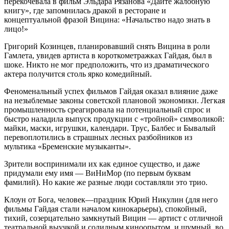
перекочевала в фильм Эльдара Рязанова «Дайте жалобную
книгу», где запомнилась дракой в ресторане и
концептуальной фразой Вицина: «Начальство надо знать в
лицо!»
Григорий Козинцев, планировавший снять Вицина в роли
Гамлета, увидев артиста в короткометражках Гайдая, был в
шоке. Никто не мог предположить, что из драматического
актера получится столь ярко комедийный.
Феноменальный успех фильмов Гайдая оказал влияние даже
на незыблемые законы советской плановой экономики. Легкая
промышленность среагировала на потенциальный спрос и
быстро наладила выпуск продукции с «тройной» символикой:
майки, маски, игрушки, календари. Трус, Балбес и Бывалый
перевоплотились в страшных лесных разбойников из
мультика «Бременские музыканты».
Зрители воспринимали их как единое существо, и даже
придумали ему имя — ВиНиМор (по первым буквам
фамилий). Но какие же разные люди составляли это трио.
Клоун от Бога, человек—праздник Юрий Никулин (для него
фильмы Гайдая стали началом кинокарьеры), спокойный,
тихий, созерцательно замкнутый Вицин — артист с отличной
театральной выучкой и солидным киноопытом, и шумный, во