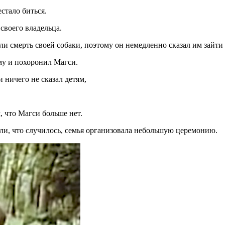
естало биться.
 своего владельца.
ли смерть своей собаки, поэтому он немедленно сказал им зайти 
му и похоронил Магси.
 ничего не сказал детям,
м, что Магси больше нет.
али, что случилось, семья организовала небольшую церемонию.