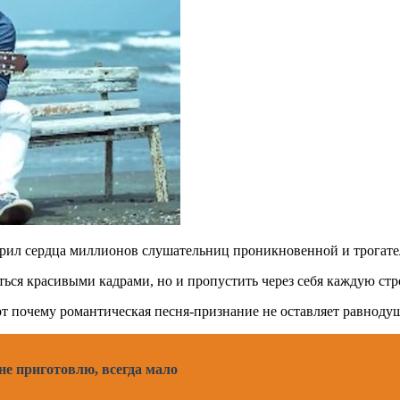
рил сердца миллионов слушательниц проникновенной и трогате
ься красивыми кадрами, но и пропустить через себя каждую стр
 почему романтическая песня-признание не оставляет равноду
не приготовлю, всегда мало