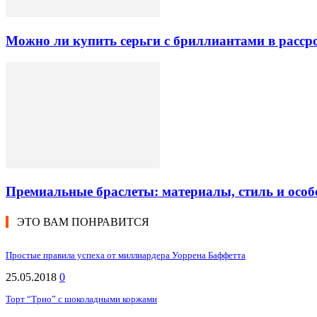
Можно ли купить серьги с бриллиантами в рассро
Премиальные браслеты: материалы, стиль и особ
ЭТО ВАМ ПОНРАВИТСЯ
Простые правила успеха от миллиардера Уоррена Баффетта
25.05.2018
0
Торт “Трио” с шоколадными коржами