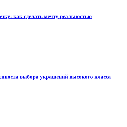
чку: как сделать мечту реальностью
енности выбора украшений высокого класса