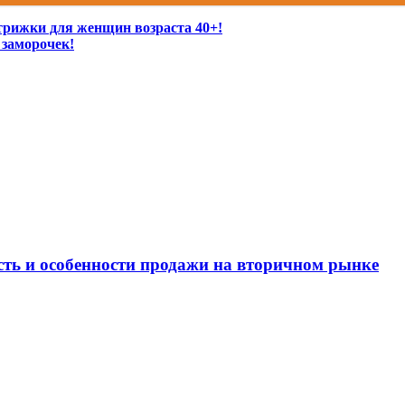
стрижки для женщин возраста 40+!
 заморочек!
ость и особенности продажи на вторичном рынке