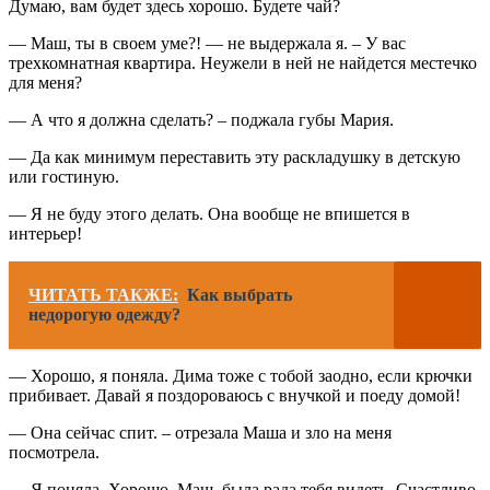
Думаю, вам будет здесь хорошо. Будете чай?
— Маш, ты в своем уме?! — не выдержала я. – У вас
трехкомнатная квартира. Неужели в ней не найдется местечко
для меня?
— А что я должна сделать? – поджала губы Мария.
— Да как минимум переставить эту раскладушку в детскую
или гостиную.
— Я не буду этого делать. Она вообще не впишется в
интерьер!
ЧИТАТЬ ТАКЖЕ:
Как выбрать
недорогую одежду?
— Хорошо, я поняла. Дима тоже с тобой заодно, если крючки
прибивает. Давай я поздороваюсь с внучкой и поеду домой!
— Она сейчас спит. – отрезала Маша и зло на меня
посмотрела.
— Я поняла. Хорошо, Маш, была рада тебя видеть. Счастливо.