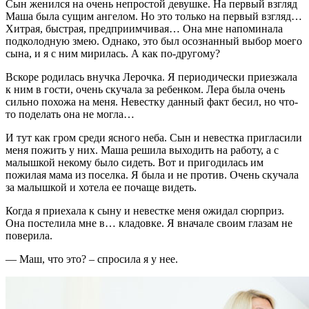
Сын женился на очень непростой девушке. На первый взгляд
Маша была сущим ангелом. Но это только на первый взгляд…
Хитрая, быстрая, предприимчивая… Она мне напоминала
подколодную змею. Однако, это был осознанный выбор моего
сына, и я с ним мирилась. А как по-другому?
Вскоре родилась внучка Лерочка. Я периодически приезжала
к ним в гости, очень скучала за ребенком. Лера была очень
сильно похожа на меня. Невестку данный факт бесил, но что-
то поделать она не могла…
И тут как гром среди ясного неба. Сын и невестка пригласили
меня пожить у них. Маша решила выходить на работу, а с
малышкой некому было сидеть. Вот и пригодилась им
пожилая мама из поселка. Я была и не против. Очень скучала
за малышкой и хотела ее почаще видеть.
Когда я приехала к сыну и невестке меня ожидал сюрприз.
Она постелила мне в… кладовке. Я вначале своим глазам не
поверила.
— Маш, что это? – спросила я у нее.