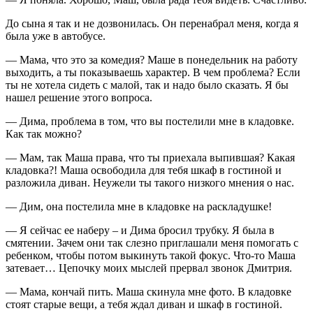
До сына я так и не дозвонилась. Он перенабрал меня, когда я
была уже в автобусе.
— Мама, что это за комедия? Маше в понедельник на работу
выходить, а ты показываешь характер. В чем проблема? Если
ты не хотела сидеть с малой, так и надо было сказать. Я бы
нашел решение этого вопроса.
— Дима, проблема в том, что вы постелили мне в кладовке.
Как так можно?
— Мам, так Маша права, что ты приехала выпившая? Какая
кладовка?! Маша освободила для тебя шкаф в гостиной и
разложила диван. Неужели ты такого низкого мнения о нас.
— Дим, она постелила мне в кладовке на раскладушке!
— Я сейчас ее наберу – и Дима бросил трубку. Я была в
смятении. Зачем они так слезно приглашали меня помогать с
ребенком, чтобы потом выкинуть такой фокус. Что-то Маша
затевает… Цепочку моих мыслей прервал звонок Дмитрия.
— Мама, кончай пить. Маша скинула мне фото. В кладовке
стоят старые вещи, а тебя ждал диван и шкаф в гостиной.