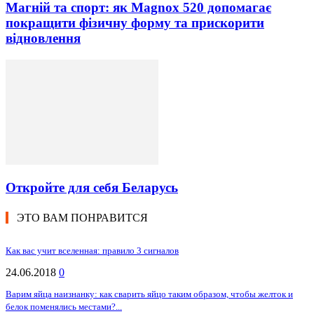
Магній та спорт: як Magnox 520 допомагає
покращити фізичну форму та прискорити
відновлення
Откройте для себя Беларусь
ЭТО ВАМ ПОНРАВИТСЯ
Как вас учит вселенная: правило 3 сигналов
24.06.2018
0
Варим яйца наизнанку: как сварить яйцо таким образом, чтобы желток и
белок поменялись местами?...