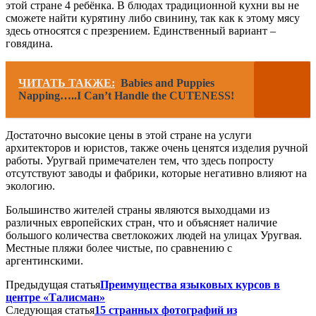
этой стране 4 ребёнка. В блюдах традиционной кухни вы не
сможете найти курятину либо свинину, так как к этому мясу
здесь относятся с презрением. Единственный вариант –
говядина.
ЧИТАТЬ ТАКЖЕ:
Babies and Puppies
Napping…..I Can’t Handle the CUTENESS!
Достаточно высокие цены в этой стране на услуги
архитекторов и юристов, также очень ценятся изделия ручной
работы. Уругвай примечателен тем, что здесь попросту
отсутствуют заводы и фабрики, которые негативно влияют на
экологию.
Большинство жителей страны являются выходцами из
различных европейских стран, что и объясняет наличие
большого количества светлокожих людей на улицах Уругвая.
Местные пляжи более чистые, по сравнению с
аргентинскими.
Предыдущая статья
Преимущества языковых курсов в
центре «Талисман»
Следующая статья
15 странных фотографий из