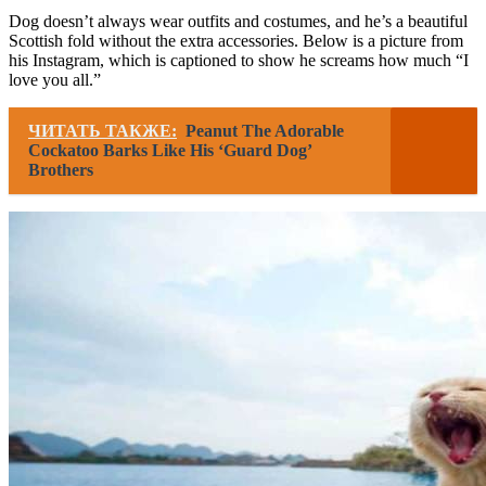
Dog doesn’t always wear outfits and costumes, and he’s a beautiful
Scottish fold without the extra accessories. Below is a picture from
his Instagram, which is captioned to show he screams how much “I
love you all.”
ЧИТАТЬ ТАКЖЕ:
Peanut The Adorable
Cockatoo Barks Like His ‘Guard Dog’
Brothers