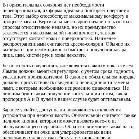
В горизонтальных соляриях нет необходимости
переворачиваться, их форма идеально повторяет очертания
тела. Этот выбор способствует максимальному комфорту в
процессе загара. Вертикальные солярии начали пользоваться
спросом относительно недавно, но их преимущество
заключается в максимальной гигиеничности, так как
отсутствует контакт кожи с поверхностью. Наименее
распространенными считаются кресла-солярии. Обычно их
выбирают при необходимости быстрого получения загара
лица, шеи, кистей рук и зоны декольте.
Безопасность излучения также является важным показателем.
Лампы должны меняться регулярно, с учетом срока годности,
указанного производителем. В салоне в обязательном порядке
должны присутствовать сведения о периодичности замены
ламп, с которым необходимо непременно ознакомиться. Не
лишним будет также получение консультации о том, какая
пропорция А и В лучей в вашем случае будет оптимальным.
Заранее узнайте, доступна ли возможность отключения
устройства при необходимости. Обязательной считается также
наличие кнопки, которая поможет вызвать кого-то из
обслуживающего персонала. Обратите внимание также на то,
обеспечивают ли очки для ультрафиолетовых ванн
надлежащую защиту глаз сбоку, а не лишь спереди.