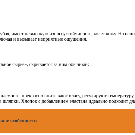
рубая, имеет невысокую износоустойчивость, колет кожу. На осн
колючая и вызывает неприятные ощущения.
ельное сырье», скрывается за ним обычный:
цаемость, прекрасно впитывают влагу, регулируют температуру,
и шляпки. Хлопок с добавлением эластана идеально подходит дл
вые особенности