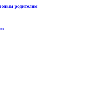
лодым родителям
ста