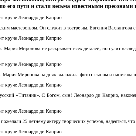
 его пути и стали весьма известными пресонами 
им мастерством. Он служит в театре им. Евгения Вахтангова с 
. Мария Миронова не раскрывает всех деталей, но сулит насл
ем. Мария Миронова на днях выложила фото с сыном и написала 
усский «Титаник». С Богом, сын! Леонардо ди Каприо, након
елали 25-летнему актеру творческих успехов, надеяться, что с