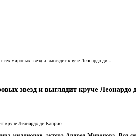
сех мировых звезд и выглядит круче Леонардо ди...
овых звезд и выглядит круче Леонардо 
кумира миллионов, актера Андрея Миронова. Вся 