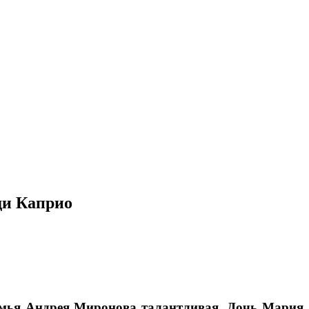
ди Каприо
семья Андрея Миронова талантливая. Дочь Мария