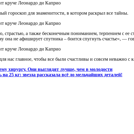
ый гороскоп для знаменитости, в котором раскрыл все тайны.
ю, страстью, а также бесконечным пониманием, терпением с ее 
у она не афиширует спутника – боится спугнуть счастье», — го
ля нас главное, чтобы все были счастливы и совсем неважно с к
му хирургу. Они выглядят лучше, чем в молодости
на 25 кг: звезда рассказала всё до мельчайших деталей!