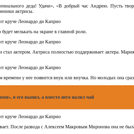
ниального деда! Удачи», «В добрый час Андрею. Пусть творче
онники актрисы.
 будет мелькать на экране в главной роли.
н стал актером. Актриса полностью поддерживает актера. Мария 
м времени у нее появится внук или внучка. Но молодых она сраз
он», я его выпил, а вместо него налил чай
вает. После развода с Алексеем Макровым Миронова она не была