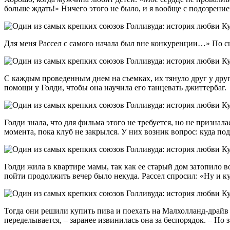
больше ждать!» Ничего этого не было, и я вообще с подозрен
Для меня Рассел с самого начала был вне конкуренции…» По с
С каждым проведенным днем на съемках, их тянуло друг у другу
помощи у Голди, чтобы она научила его танцевать джиттербаг.
Голди знала, что для фильма этого не требуется, но не призна
момента, пока клуб не закрылся. У них возник вопрос: куда под
Голди жила в квартире мамы, так как ее старый дом затопило в
пойти продолжить вечер было некуда. Рассел спросил: «Ну и к
Тогда они решили купить пива и поехать на Малхолланд-драйв 
переделывается, – заранее извинилась она за беспорядок. – Но 