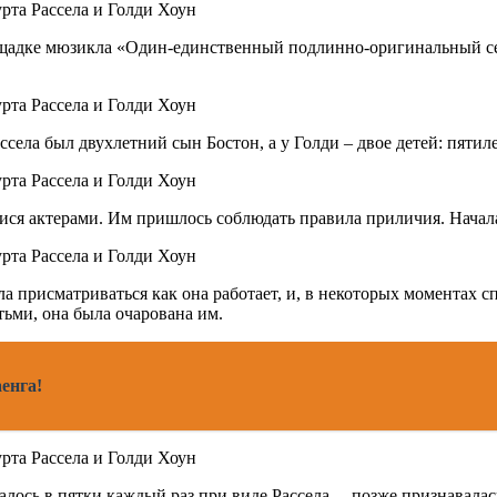
лощадке мюзикла «Один-единственный подлинно-оригинальный се
ассела был двухлетний сын Бостон, а у Голди – двое детей: пяти
ся актерами. Им пришлось соблюдать правила приличия. Начала
а присматриваться как она работает, и, в некоторых моментах с
тьми, она была очарована им.
енга!
ось в пятки каждый раз при виде Рассела, – позже признавалась 