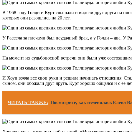
В 1968 году Голди и Курт слышали и видели друг друга на п
которых они разошлись на 20 лет.
У Рассела за плечами был неудачный брак, а у Голди – два. У Р
На момент их судьбоносной встречи они были уже состоявшими
И Хоун взяла все свои руки и решила начинать отношения. Стал
сыном, они обожали друг друга. Курт хорошо общался и с ее де
ЧИТАТЬ ТАКЖЕ:
Посмотрите, как изменилась Елена Ва
Хорошо, когда мужчина любит детей. «Мое сердце не проваливал