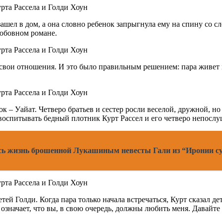
ашел в дом, а она словно ребенок запрыгнула ему на спину со с
любовном романе.
 свои отношения. И это было правильным решением: пара живет 
к – Уайат. Четверо братьев и сестер росли веселой, дружной, но
воспитывать бедный плотник Курт Рассел и его четверо непослу
ась жизнь брошенной Лукашиным невесты Гали из “Иронии с
ей Голди. Когда пара только начала встречаться, Курт сказал дет
е означает, что вы, в свою очередь, должны любить меня. Давайт