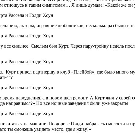
ием отношусь к таким симптомам… Я лишь думала: «Какой же он
ценарию, актеры, игравшие любовников, несколько раз были в п
 все сильнее. Смелым был Курт. Через пару-тройку недель после
лась. Курт привел партнершу в клуб «Плейбой», где было много м
аться?
о время наводнения, а в новом шел ремонт. А Курт жил у своей 
уда направимся?» Но все ночные заведения были уже закрыты.
покататься на машине. По дороге Голди набралась смелости и пр
зато ты сможешь увидеть место, где я живу!»