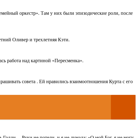
мейный оркестр». Там у них были эпизодические роли, после
летний Оливер и трехлетняя Кэти.
сь работа над картиной «Пересменка».
прашивать совета . Ей нравились взаимоотношения Курта с его
Голди. – Руки не потели, и я не думала: «О мой Бог, я не могу