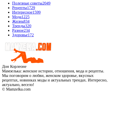
Полезные советы
2049
Рецепты
1729
Интересное
1599
Мода
1225
Жизнь
834
Тренды
320
Разное
234
Здоровье
172
Дон Корлеоне
Мамзелька: женские истории, отношения, мода и рецепты.
Мы поговорим о любви, женском здоровье, вкусных
рецептах, новинках моды и актуальных трендах. Интересно,
актуально, весело!
© Mamzelka.com