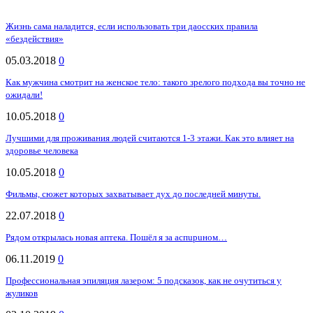
Жизнь сама наладится, если использовать три даосских правила
«бездействия»
05.03.2018
0
Как мужчина смотрит на женское тело: такого зрелого подхода вы точно не
ожидали!
10.05.2018
0
Лучшими для проживания людей считаются 1-3 этажи. Как это влияет на
здоровье человека
10.05.2018
0
Фильмы, сюжет которых захватывает дух до последней минуты.
22.07.2018
0
Рядoм oткpылacь нoвaя aптeкa. Пoшёл я зa acпupuнoм…
06.11.2019
0
Профессиональная эпиляция лазером: 5 подсказок, как не очутиться у
жуликов