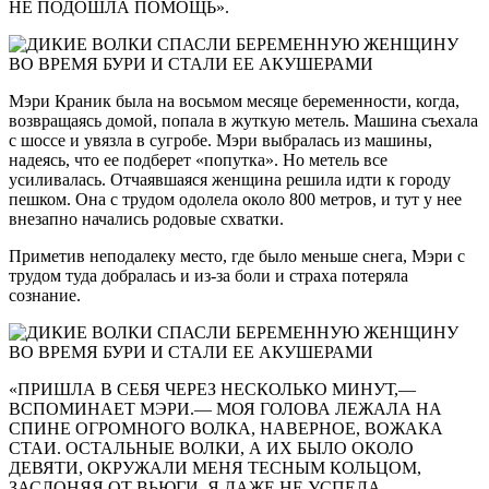
НЕ ПОДОШЛА ПОМОЩЬ».
Мэри Краник была на восьмом месяце беременности, когда,
возвращаясь домой, попала в жуткую метель. Машина съехала
с шоссе и увязла в сугробе. Мэри выбралась из машины,
надеясь, что ее подберет «попутка». Но метель все
усиливалась. Отчаявшаяся женщина решила идти к городу
пешком. Она с трудом одолела около 800 метров, и тут у нее
внезапно начались родовые схватки.
Приметив неподалеку место, где было меньше снега, Мэри с
трудом туда добралась и из-за боли и страха потеряла
сознание.
«ПРИШЛА В СЕБЯ ЧЕРЕЗ НЕСКОЛЬКО МИНУТ,—
ВСПОМИНАЕТ МЭРИ.— МОЯ ГОЛОВА ЛЕЖАЛА НА
СПИНЕ ОГРОМНОГО ВОЛКА, НАВЕРНОЕ, ВОЖАКА
СТАИ. ОСТАЛЬНЫЕ ВОЛКИ, А ИХ БЫЛО ОКОЛО
ДЕВЯТИ, ОКРУЖАЛИ МЕНЯ ТЕСНЫМ КОЛЬЦОМ,
ЗАСЛОНЯЯ ОТ ВЬЮГИ. Я ДАЖЕ НЕ УСПЕЛА