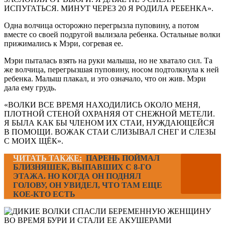
ИСПУГАТЬСЯ. МИНУТ ЧЕРЕЗ 20 Я РОДИЛА РЕБЕНКА».
Одна волчица осторожно перегрызла пуповину, а потом
вместе со своей подругой вылизала ребенка. Остальные волки
прижимались к Мэри, согревая ее.
Мэри пыталась взять на руки малыша, но не хватало сил. Та
же волчица, перегрызшая пуповину, носом подтолкнула к ней
ребенка. Малыш плакал, и это означало, что он жив. Мэри
дала ему грудь.
«ВОЛКИ ВСЕ ВРЕМЯ НАХОДИЛИСЬ ОКОЛО МЕНЯ,
ПЛОТНОЙ СТЕНОЙ ОХРАНЯЯ ОТ СНЕЖНОЙ МЕТЕЛИ.
Я БЫЛА КАК БЫ ЧЛЕНОМ ИХ СТАИ, НУЖДАЮЩЕЙСЯ
В ПОМОЩИ. ВОЖАК СТАИ СЛИЗЫВАЛ СНЕГ И СЛЕЗЫ
С МОИХ ЩЁК».
ЧИТАТЬ ТАКЖЕ:
ПАРЕНЬ ПОЙМАЛ
БЛИЗНЯШЕК, ВЫПАВШИХ С 8-ГО
ЭТАЖА. НО КОГДА ОН ПОДНЯЛ
ГОЛОВУ, ОН УВИДЕЛ, ЧТО ТАМ ЕЩЕ
КОЕ-КТО ЕСТЬ