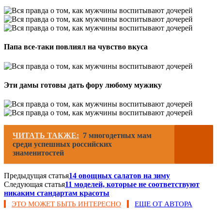
Папа все-таки повлиял на чувство вкуса
Эти дамы готовы дать фору любому мужику
ЧИТАТЬ ТАКЖЕ:
7 многодетных мам
среди успешных российских
знаменитостей
Предыдущая статья
14 овощных салатов на зиму
Следующая статья
11 моделей, которые не соответствуют
никаким стандартам красоты
ЭТО МОЖЕТ БЫТЬ ИНТЕРЕСНО
ЕЩЕ ОТ АВТОРА