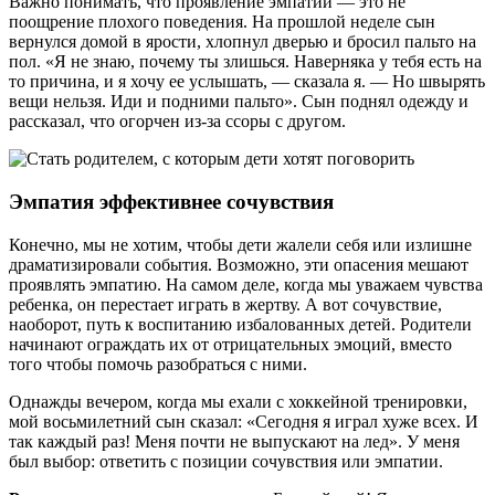
Важно понимать, что проявление эмпатии — это не
поощрение плохого поведения. На прошлой неделе сын
вернулся домой в ярости, хлопнул дверью и бросил пальто на
пол. «Я не знаю, почему ты злишься. Наверняка у тебя есть на
то причина, и я хочу ее услышать, — сказала я. — Но швырять
вещи нельзя. Иди и подними пальто». Сын поднял одежду и
рассказал, что огорчен из-за ссоры с другом.
Эмпатия эффективнее сочувствия
Конечно, мы не хотим, чтобы дети жалели себя или излишне
драматизировали события. Возможно, эти опасения мешают
проявлять эмпатию. На самом деле, когда мы уважаем чувства
ребенка, он перестает играть в жертву. А вот сочувствие,
наоборот, путь к воспитанию избалованных детей. Родители
начинают ограждать их от отрицательных эмоций, вместо
того чтобы помочь разобраться с ними.
Однажды вечером, когда мы ехали с хоккейной тренировки,
мой восьмилетний сын сказал: «Сегодня я играл хуже всех. И
так каждый раз! Меня почти не выпускают на лед». У меня
был выбор: ответить с позиции сочувствия или эмпатии.