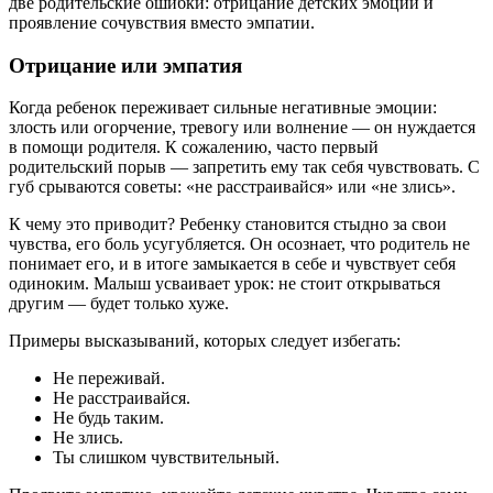
две родительские ошибки: отрицание детских эмоций и
проявление сочувствия вместо эмпатии.
Отрицание или эмпатия
Когда ребенок переживает сильные негативные эмоции:
злость или огорчение, тревогу или волнение — он нуждается
в помощи родителя. К сожалению, часто первый
родительский порыв — запретить ему так себя чувствовать. С
губ срываются советы: «не расстраивайся» или «не злись».
К чему это приводит? Ребенку становится стыдно за свои
чувства, его боль усугубляется. Он осознает, что родитель не
понимает его, и в итоге замыкается в себе и чувствует себя
одиноким. Малыш усваивает урок: не стоит открываться
другим — будет только хуже.
Примеры высказываний, которых следует избегать:
Не переживай.
Не расстраивайся.
Не будь таким.
Не злись.
Ты слишком чувствительный.